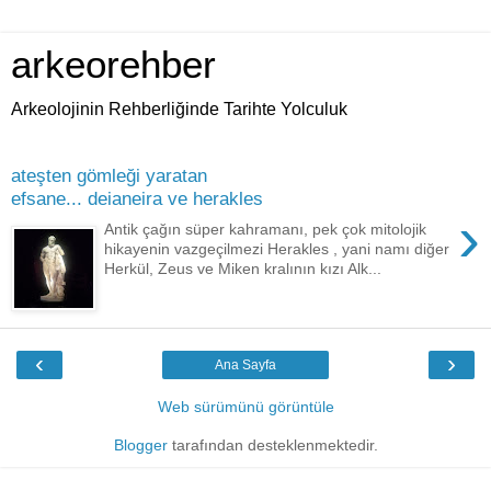
arkeorehber
Arkeolojinin Rehberliğinde Tarihte Yolculuk
ateşten gömleği yaratan
efsane... deianeira ve herakles
›
Antik çağın süper kahramanı, pek çok mitolojik
hikayenin vazgeçilmezi Herakles , yani namı diğer
Herkül, Zeus ve Miken kralının kızı Alk...
‹
›
Ana Sayfa
Web sürümünü görüntüle
Blogger
tarafından desteklenmektedir.