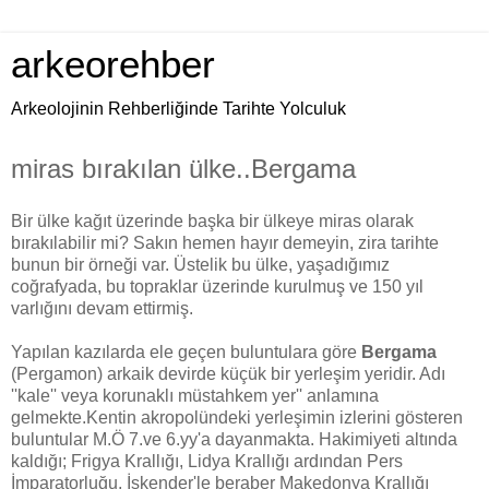
arkeorehber
Arkeolojinin Rehberliğinde Tarihte Yolculuk
miras bırakılan ülke..Bergama
Bir ülke kağıt üzerinde başka bir ülkeye miras olarak
bırakılabilir mi? Sakın hemen hayır demeyin, zira tarihte
bunun bir örneği var. Üstelik bu ülke, yaşadığımız
coğrafyada, bu topraklar üzerinde kurulmuş ve 150 yıl
varlığını devam ettirmiş.
Yapılan kazılarda ele geçen buluntulara göre
Bergama
(Pergamon) arkaik devirde küçük bir yerleşim yeridir. Adı
''kale'' veya korunaklı müstahkem yer'' anlamına
gelmekte.Kentin akropolündeki yerleşimin izlerini gösteren
buluntular M.Ö 7.ve 6.yy'a dayanmakta. Hakimiyeti altında
kaldığı; Frigya Krallığı, Lidya Krallığı ardından Pers
İmparatorluğu, İskender'le beraber Makedonya Krallığı