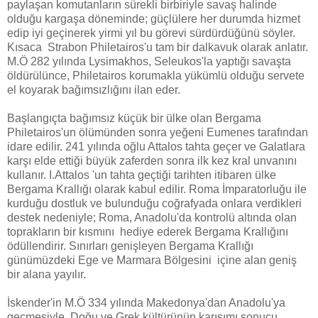
paylaşan komutanların sürekli birbiriyle savaş halinde
olduğu kargaşa döneminde; güçlülere her durumda hizmet
edip iyi geçinerek yirmi yıl bu görevi sürdürdüğünü söyler.
Kısaca Strabon Philetairos'u tam bir dalkavuk olarak anlatır.
M.Ö 282 yılında Lysimakhos, Seleukos'la yaptığı savaşta
öldürülünce, Philetairos korumakla yükümlü olduğu servete
el koyarak bağımsızlığını ilan eder.
Başlangıçta bağımsız küçük bir ülke olan Bergama
Philetairos'un ölümünden sonra yeğeni Eumenes tarafından
idare edilir. 241 yılında oğlu Attalos tahta geçer ve Galatlara
karşı elde ettiği büyük zaferden sonra ilk kez kral unvanını
kullanır. I.Attalos 'un tahta geçtiği tarihten itibaren ülke
Bergama Krallığı olarak kabul edilir. Roma İmparatorluğu ile
kurduğu dostluk ve bulunduğu coğrafyada onlara verdikleri
destek nedeniyle; Roma, Anadolu'da kontrolü altında olan
toprakların bir kısmını hediye ederek Bergama Krallığını
ödüllendirir. Sınırları genişleyen Bergama Krallığı
günümüzdeki Ege ve Marmara Bölgesini içine alan geniş
bir alana yayılır.
İskender'in M.Ö 334 yılında Makedonya'dan Anadolu'ya
geçmesiyle, Doğu ve Grek kültürünün karışımı sonucu