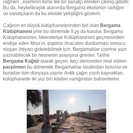
rağmen , eserlerin tümü tek bir sanatçı elinden çıkmış gibidir.
Bu da, heykeltıraşlık alanında Bergama ekolünün varlığını
ve sanatçıların da bu ekolde yetiştiğini gösterir.
Çağının en büyük kütüphanelerinden biri olan
Bergama
Kütüphanesi
yine bu dönemde II.yy da kurulur. Bergama
Kütüphanesinin, İskenderiye Kütüphanesini geçmesinden
endişe eden Mısır'ın, papirüs ihracatını durdurması sonucu
oluşan ihtiyacı giderebilmek için, Bergamalılar üzerine yazı
yazılabilecek bir nesnenin arayışına girerler. Tarihe
Bergama Kağıdı
olarak geçen, keçi derisinden imal edilen
parşömen
bu dönemde Bergamalılar tarafından bulunur ve
buradan tüm dünyaya yayılır. Antik çağın yazılı kaynakları,
kütüphanede iki yüz bin kitabın varlığından bahsederler.