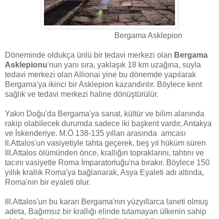
Bergama Asklepion
Döneminde oldukça ünlü bir tedavi merkezi olan
Bergama
Asklepionu
'nun yanı sıra, yaklaşık 18 km uzağına, suyla
tedavi merkezi olan Allionai yine bu dönemde yapılarak
Bergama'ya ikinci bir Asklepion kazandırılır. Böylece kent
sağlık ve tedavi merkezi haline dönüştürülür.
Yakın Doğu'da Bergama'ya sanat, kültür ve bilim alanında
rakip olabilecek durumda sadece iki başkent vardır, Antakya
ve İskenderiye. M.Ö 138-135 yılları arasında amcası
II.Attalos'un vasiyetiyle tahta geçerek, beş yıl hüküm süren
III.Attalos ölümünden önce, krallığın topraklarını, tahtını ve
tacını vasiyetle Roma İmparatorluğu'na bırakır. Böylece 150
yıllık krallık Roma'ya bağlanarak, Asya Eyaleti adı altında,
Roma'nın bir eyaleti olur.
III.Attalos'un bu kararı Bergama'nın yüzyıllarca laneti olmuş
adeta. Bağımsız bir krallığı elinde tutamayan ülkenin sahip