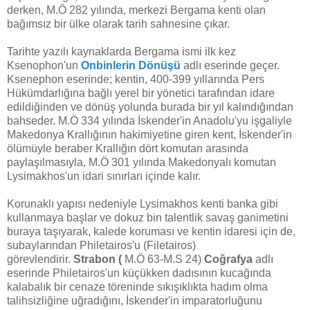
derken, M.Ö 282 yılında, merkezi Bergama kenti olan
bağımsız bir ülke olarak tarih sahnesine çıkar.
Tarihte yazılı kaynaklarda Bergama ismi ilk kez
Ksenophon'un
Onbinlerin Dönüşü
adlı eserinde geçer.
Ksenephon eserinde; kentin, 400-399 yıllarında Pers
Hükümdarlığına bağlı yerel bir yönetici tarafından idare
edildiğinden ve dönüş yolunda burada bir yıl kalındığından
bahseder. M.Ö 334 yılında İskender'in Anadolu'yu işgaliyle
Makedonya Krallığının hakimiyetine giren kent, İskender'in
ölümüyle beraber Krallığın dört komutan arasında
paylaşılmasıyla, M.Ö 301 yılında Makedonyalı komutan
Lysimakhos'un idari sınırları içinde kalır.
Korunaklı yapısı nedeniyle Lysimakhos kenti banka gibi
kullanmaya başlar ve dokuz bin talentlik savaş ganimetini
buraya taşıyarak, kalede koruması ve kentin idaresi için de,
subaylarından Philetairos'u (Filetairos)
görevlendirir.
Strabon (
M.Ö 63-M.S 24)
Coğrafya
adlı
eserinde Philetairos'un küçükken dadısının kucağında
kalabalık bir cenaze töreninde sıkışıklıkta hadım olma
talihsizliğine uğradığını, İskender'in imparatorluğunu