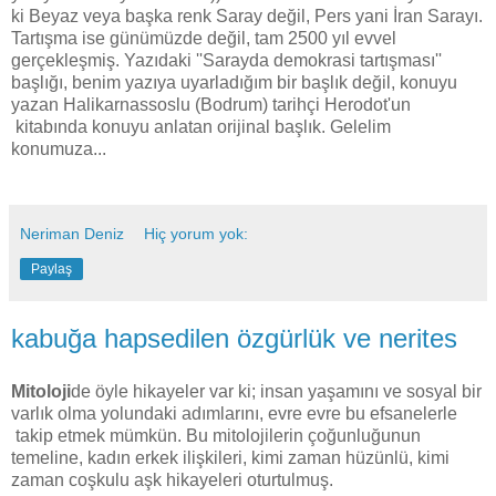
ki Beyaz veya başka renk Saray değil, Pers yani İran Sarayı.
Tartışma ise günümüzde değil, tam 2500 yıl evvel
gerçekleşmiş. Yazıdaki ''Sarayda demokrasi tartışması''
başlığı, benim yazıya uyarladığım bir başlık değil, konuyu
yazan Halikarnassoslu (Bodrum) tarihçi Herodot'un
kitabında konuyu anlatan orijinal başlık. Gelelim
konumuza...
Neriman Deniz
Hiç yorum yok:
Paylaş
kabuğa hapsedilen özgürlük ve nerites
Mitoloji
de öyle hikayeler var ki; insan yaşamını ve sosyal bir
varlık olma yolundaki adımlarını, evre evre bu efsanelerle
takip etmek mümkün. Bu mitolojilerin çoğunluğunun
temeline, kadın erkek ilişkileri, kimi zaman hüzünlü, kimi
zaman coşkulu aşk hikayeleri oturtulmuş.