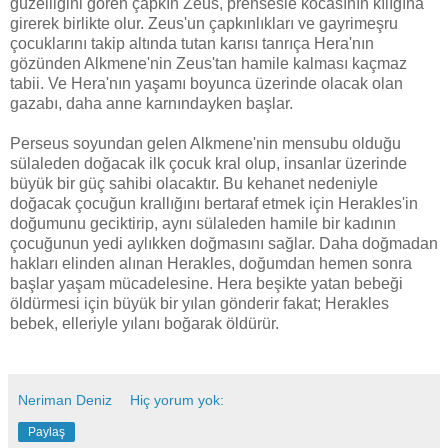
güzelliğini gören çapkın Zeus, prensesle kocasının kılığına
girerek birlikte olur. Zeus'un çapkınlıkları ve gayrimeşru
çocuklarını takip altında tutan karısı tanrıça Hera'nın
gözünden Alkmene'nin Zeus'tan hamile kalması kaçmaz
tabii. Ve Hera'nın yaşamı boyunca üzerinde olacak olan
gazabı, daha anne karnındayken başlar.
Perseus soyundan gelen Alkmene'nin mensubu olduğu
sülaleden doğacak ilk çocuk kral olup, insanlar üzerinde
büyük bir güç sahibi olacaktır. Bu kehanet nedeniyle
doğacak çocuğun krallığını bertaraf etmek için Herakles'in
doğumunu geciktirip, aynı sülaleden hamile bir kadının
çocuğunun yedi aylıkken doğmasını sağlar. Daha doğmadan
hakları elinden alınan Herakles, doğumdan hemen sonra
başlar yaşam mücadelesine. Hera beşikte yatan bebeği
öldürmesi için büyük bir yılan gönderir fakat; Herakles
bebek, elleriyle yılanı boğarak öldürür.
Neriman Deniz
Hiç yorum yok:
Paylaş