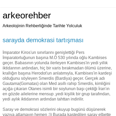
arkeorehber
Arkeolojinin Rehberliğinde Tarihte Yolculuk
sarayda demokrasi tartışması
İmparator Kiros'un sınırlarını genişlettiği Pers
İmparatorluğunun başına M.Ö 530 yılında oğlu Kambises
geçer. Babasının yolunda ilerleyen Kambises'in yedi yıllık
iktidarının ardından, hiç bir varis bırakmadan ölümü üzerine,
krallığın başına Herodot'un anlatımıyla, Kambises'in kardeşi
olduğunu söyleyen Smerdis (Bardiya) geçer. Gerçek adı
Gautama(Gomatas) olan Med asıllı rahip Smerdis, kimliğini
açığa çıkaran Otanes isimli bir soylunun başı çektiği İran'ın
en gözde ailelerine mensup ,yedi kişilik bir grup tarafından,
yedi aylık iktidarının ardından tahttan indirilir.
Saray ve demokrasi sözlerini okuyup bugünü düşünerek
yazıya atlamayın hemen :)) Burada kastedilen saray elbette