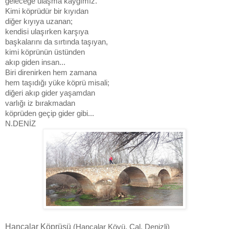
geleceğe ulaşma kaygımız.
Kimi köprüdür bir kıyıdan
diğer kıyıya uzanan;
kendisi ulaşırken karşıya
başkalarını da sırtında taşıyan,
kimi köprünün üstünden
akıp giden insan...
Biri direnirken hem zamana
hem taşıdığı yüke köprü misali;
diğeri akıp gider yaşamdan
varlığı iz bırakmadan
köprüden geçip gider gibi...
N.DENİZ
Hançalar Köprüsü
(Hançalar Köyü, Çal, Denizli)