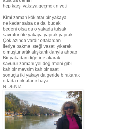
atsa da demiri
hep karşı yakaya geçmek niyeti
Kimi zaman kök atar bir yakaya
ne kadar salsa da dal budak
bedeni olsa da o yakada tutsak
savrulur öte yakaya yaprak yaprak
Çok azında vardır ortalardan
ileriye bakma isteği vasatı yıkarak
olmuştur artık alışkanlıklarıyla ahbap
Bir yakadan diğerine akarak
savurur zamanı yel değirmeni gibi
kah bir mevsim kah bir saat
sonuçta iki yakayı da geride bırakarak
ortada noktalanır hayat
N.DENİZ