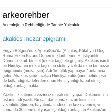
arkeorehber
Arkeolojinin Rehberliğinde Tarihte Yolculuk
akakios mezar epigramı
Frigya Bölgesi'nde, Appia/Soa'da (Altıntaş, Kütahya )
Geç
Roma-Erken Bizans Dönemine tarihlenen
Hıristiyanlık
Dönemi'ne ait bir stel (mezar taşı) ele geçmiş.
Akakios isimli
bir Hıristiyanın mezar taşı olan stelin yazıtı da uzun bir mezar
epigramıdır (mezar şiiri). A
dı “kötülük yapmayan” anlamına
gelen
Akakios şiirde açıkça Hıristiyan olduğunu belirtmese
de kullandığı ifadelerden onun Hıristiyanlığı kabul etmiş
olduğu anlaşılmakta.
Yazıtın ilk satırında vezinsiz olarak
steli yapan Dokimeion'lu
ustanın adı yazılı. Bu satırdan sonraki
uzun kısım ise
vezinlidir.
Şiirden, hayatında sadece bir kez evlenmiş ve
sonra da 30 sene dul yaşamış olduğu anlaşılan Akakios'un