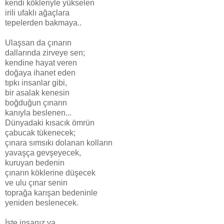
kendi kökleriyle yükselen
irili ufaklı ağaçlara
tepelerden bakmaya..
Ulaşsan da çınarın
dallarında zirveye sen;
kendine hayat veren
doğaya ihanet eden
tıpkı insanlar gibi,
bir asalak kenesin
boğduğun çınarın
kanıyla beslenen...
Dünyadaki kısacık ömrün
çabucak tükenecek;
çınara sımsıkı dolanan kolların
yavaşça gevşeyecek,
kuruyan bedenin
çınarın köklerine düşecek
ve ulu çınar senin
toprağa karışan bedeninle
yeniden beslenecek.
İşte insanız ya