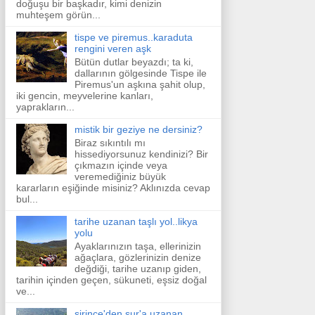
doğuşu bir başkadır, kimi denizin
muhteşem görün...
tispe ve piremus..karaduta
rengini veren aşk
Bütün dutlar beyazdı; ta ki,
dallarının gölgesinde Tispe ile
Piremus'un aşkına şahit olup,
iki gencin, meyvelerine kanları,
yaprakların...
mistik bir geziye ne dersiniz?
Biraz sıkıntılı mı
hissediyorsunuz kendinizi? Bir
çıkmazın içinde veya
veremediğiniz büyük
kararların eşiğinde misiniz? Aklınızda cevap
bul...
tarihe uzanan taşlı yol..likya
yolu
Ayaklarınızın taşa, ellerinizin
ağaçlara, gözlerinizin denize
değdiği, tarihe uzanıp giden,
tarihin içinden geçen, sükuneti, eşsiz doğal
ve...
şirince'den sur'a uzanan