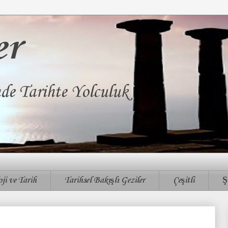
er
nde Tarihte Yolculuk
ji ve Tarih
Tarihsel Bakışlı Geziler
Çeşitli
Ş