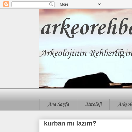
arkeorehb
Arkeolojinin Rehberliği
Ana Sayfa
Mitoloji
Arkeolo
kurban mı lazım?