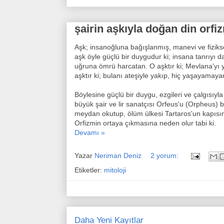
şairin aşkıyla doğan din orfi
Aşk; insanoğluna bağışlanmış, manevi ve fiziksel
aşk öyle güçlü bir duygudur ki; insana tanrıyı 
uğruna ömrü harcatan. O aşktır ki; Mevlana'yı y
aşktır ki; bulanı ateşiyle yakıp, hiç yaşayamaya
Böylesine güçlü bir duygu, ezgileri ve çalgısıy
büyük şair ve lir sanatçısı Orfeus'u (Orpheus) 
meydan okutup, ölüm ülkesi Tartaros'un kapısını
Orfizmin ortaya çıkmasına neden olur tabi ki.
Devamı »
Yazar
Neriman Deniz
2 yorum:
Etiketler:
mitoloji
Daha Yeni Kayıtlar