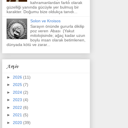
kahramanlardan farklı olarak
güzelliği yanında gücüyle yer bulmuş bir
karakter. Doğumu bize oldukça tanıdı...
Solon ve Kroisos
Sarayın önünde gururla dikilip
poz veren Abası (Yakut
mitolojisinde; ağaç kadar uzun
boylu insan olarak betimlenen,
dünyada kötü ve zarar...
Arşiv
►
2026
(11)
►
2025
(7)
►
2024
(2)
►
2023
(4)
►
2022
(6)
►
2021
(5)
►
2020
(39)