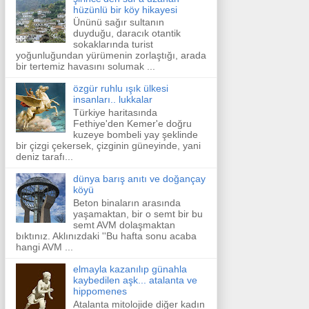
hüzünlü bir köy hikayesi
Ününü sağır sultanın
duyduğu, daracık otantik
sokaklarında turist
yoğunluğundan yürümenin zorlaştığı, arada
bir tertemiz havasını solumak ...
özgür ruhlu ışık ülkesi
insanları.. lukkalar
Türkiye haritasında
Fethiye'den Kemer'e doğru
kuzeye bombeli yay şeklinde
bir çizgi çekersek, çizginin güneyinde, yani
deniz tarafı...
dünya barış anıtı ve doğançay
köyü
Beton binaların arasında
yaşamaktan, bir o semt bir bu
semt AVM dolaşmaktan
bıktınız. Aklınızdaki ''Bu hafta sonu acaba
hangi AVM ...
elmayla kazanılıp günahla
kaybedilen aşk... atalanta ve
hippomenes
Atalanta mitolojide diğer kadın