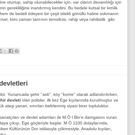
ine oturtup, sahip olunabilecekler için, var olanın devamlılığı için
n gerekliliğine inandırmış kendini. Bu bedele kutsal bir kimlik
em de bedeli ödeyeni bir çeşit istekli gönüllü haline sokmanın
t, kimi zaman tanrının temsilcisi, rahip veya rahibelik gibi
devletleri
ür. Yunancada şehir ''asti'', köy ''kome'' olarak adlandırılırken,
hir devleti
olan polisler, ilk kez Ege kıyılarında kurulmuştur ve
k ateşi yanan, sınırları belirlenmiş siyasi birer topluluktur.
, sanatçıları ve devlet adamları ile M.Ö I.Bin'e damgasını vuran
 ortaya çıkışı, Ege göçleriyle başlar. M.Ö 1100 dolaylarında,
iken Kültürünün Dor istilasıyla çökmesiyle, Anadolu kıyıları,
lur.