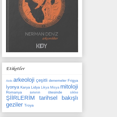
Etiketler
arkeoloji
çeşitli
denemeler
Frigya
Aiolis
mitoloji
İyonya
Karya
Lidya
Likya
Misya
Romanya
sınırın ötesinde
sikke
ŞİİRLERİM
tarihsel bakışlı
geziler
Troya