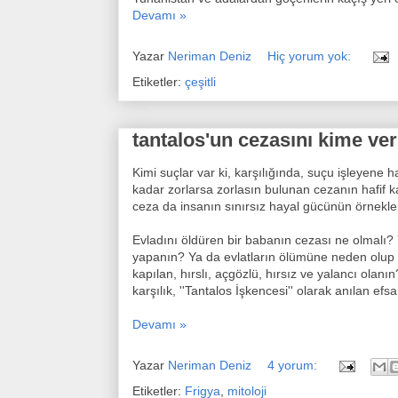
Devamı »
Yazar
Neriman Deniz
Hiç yorum yok:
Etiketler:
çeşitli
tantalos'un cezasını kime ve
Kimi suçlar var ki, karşılığında, suçu işleyene 
kadar zorlarsa zorlasın bulunan cezanın hafif k
ceza da insanın sınırsız hayal gücünün örnekleri
Evladını öldüren bir babanın cezası ne olmalı?
yapanın? Ya da evlatların ölümüne neden olup b
kapılan, hırslı, açgözlü, hırsız ve yalancı olanın
karşılık, ''Tantalos İşkencesi'' olarak anılan efsa
Devamı »
Yazar
Neriman Deniz
4 yorum:
Etiketler:
Frigya
,
mitoloji