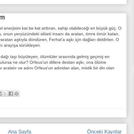
zm
 enerjisini kat be kat arttıran, sahip olabileceği en büyük güç. O
da, onun yeryüzündeki silüeti insanı da aratan, ömre ömür katan,
aratan aşkıyla döndüren, Ferhat'a aşkı için dağları deldirten. O
nı arayışa sürükleyen.
la dağı taşı büyüleyen, ölümlüler arasında gelmiş geçmiş en
bulursa ne olur? Orfeus'un dillere destan aşkı, ona ölüme
 aralatır ve adını Orfeus'un adından alan, mistik bir din olan
Ana Sayfa
Önceki Kayıtlar