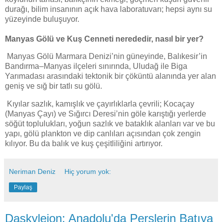
durağı, bilim insanının açık hava laboratuvarı; hepsi aynı su
yüzeyinde buluşuyor.
Manyas Gölü ve Kuş Cenneti nerededir, nasıl bir yer?
Manyas Gölü Marmara Denizi’nin güneyinde, Balıkesir’in
Bandırma–Manyas ilçeleri sınırında, Uludağ ile Biga
Yarımadası arasındaki tektonik bir çöküntü alanında yer alan
geniş ve sığ bir tatlı su gölü.
Kıyılar sazlık, kamışlık ve çayırlıklarla çevrili; Kocaçay
(Manyas Çayı) ve Sığırcı Deresi’nin göle karıştığı yerlerde
söğüt toplulukları, yoğun sazlık ve bataklık alanları var ve bu
yapı, gölü plankton ve dip canlıları açısından çok zengin
kılıyor. Bu da balık ve kuş çeşitliliğini artırıyor.
Neriman Deniz
Hiç yorum yok:
Paylaş
Daskyleion: Anadolu'da Perslerin Batıya