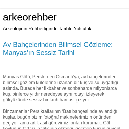
arkeorehber
Arkeolojinin Rehberliğinde Tarihte Yolculuk
Av Bahçelerinden Bilimsel Gözleme:
Manyas’ın Sessiz Tarihi
Manyas Gölü, Perslerden Osmanlı’ya, av bahçelerinden
bilimsel gözlem kulelerine uzanan bir kuş ve su uygarlığı
aslında. Burada her ilkbahar ve sonbaharda milyonlarca
kuş, binlerce yıldır neredeyse aynı rotayı izleyerek
gökyüzünde sessiz bir tarih haritası çiziyor.
Bir zamanlar Pers krallarının ‘Batı bahçesi’nde avlandığı
kuşlar, bugün bizim fotoğraf makinelerimizin önünden
geçiyor ama artık asıl görevimiz, onları korumak. Göl,
köylünün tarlası, balıkçının ekmeği, göçmen kuşun güvenli