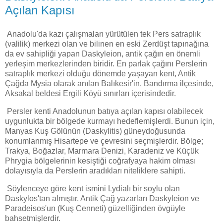
Açılan Kapısı
Anadolu'da kazı çalışmaları yürütülen tek Pers satraplık
(valilik) merkezi olan ve bilinen en eski Zerdüşt tapınağına
da ev sahipliği yapan Daskyleion, antik çağın en önemli
yerleşim merkezlerinden biridir. En parlak çağını Perslerin
satraplık merkezi olduğu dönemde yaşayan kent, Antik
Çağda Mysia olarak anılan Balıkesir'in, Bandırma ilçesinde,
Aksakal beldesi Ergili Köyü sınırları içerisindedir.
Persler kenti Anadolunun batıya açılan kapısı olabilecek
uygunlukta bir bölgede kurmayı hedeflemişlerdi. Bunun için,
Manyas Kuş Gölünün (Daskylitis) güneydoğusunda
konumlanmış Hisartepe ve çevresini seçmişlerdir. Bölge;
Trakya, Boğazlar, Marmara Denizi, Karadeniz ve Küçük
Phrygia bölgelerinin kesiştiği coğrafyaya hakim olması
dolayısıyla da Perslerin aradıkları niteliklere sahipti.
Söylenceye göre kent ismini Lydialı bir soylu olan
Daskylos'tan almıştır. Antik Çağ yazarları Daskyleion ve
Paradeisos'un (Kuş Cenneti) güzelliğinden övgüyle
bahsetmişlerdir.