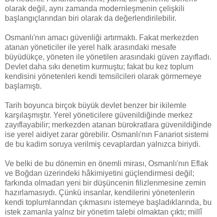
olarak değil, aynı zamanda modernleşmenin çelişkili
başlangıçlarından biri olarak da değerlendirilebilir.
Osmanlı'nın amacı güvenliği artırmaktı. Fakat merkezden
atanan yöneticiler ile yerel halk arasındaki mesafe
büyüdükçe, yöneten ile yönetilen arasındaki güven zayıfladı.
Devlet daha sıkı denetim kurmuştu; fakat bu kez toplum
kendisini yönetenleri kendi temsilcileri olarak görmemeye
başlamıştı.
Tarih boyunca birçok büyük devlet benzer bir ikilemle
karşılaşmıştır. Yerel yöneticilere güvenildiğinde merkez
zayıflayabilir; merkezden atanan bürokratlara güvenildiğinde
ise yerel aidiyet zarar görebilir. Osmanlı'nın Fanariot sistemi
de bu kadim soruya verilmiş cevaplardan yalnızca biriydi.
Ve belki de bu dönemin en önemli mirası, Osmanlı'nın Eflak
ve Boğdan üzerindeki hâkimiyetini güçlendirmesi değil;
farkında olmadan yeni bir düşüncenin filizlenmesine zemin
hazırlamasıydı. Çünkü insanlar, kendilerini yönetenlerin
kendi toplumlarından çıkmasını istemeye başladıklarında, bu
istek zamanla yalnız bir yönetim talebi olmaktan çıktı; millî