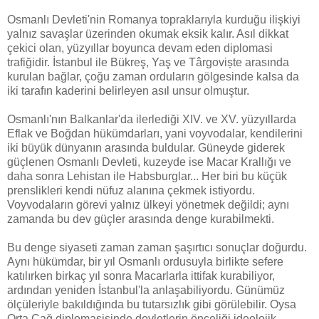
Osmanlı Devleti'nin Romanya topraklarıyla kurduğu ilişkiyi
yalnız savaşlar üzerinden okumak eksik kalır. Asıl dikkat
çekici olan, yüzyıllar boyunca devam eden diplomasi
trafiğidir. İstanbul ile Bükreş, Yaş ve Târgoviște arasında
kurulan bağlar, çoğu zaman orduların gölgesinde kalsa da
iki tarafın kaderini belirleyen asıl unsur olmuştur.
Osmanlı'nın Balkanlar'da ilerlediği XIV. ve XV. yüzyıllarda
Eflak ve Boğdan hükümdarları, yani voyvodalar, kendilerini
iki büyük dünyanın arasında buldular. Güneyde giderek
güçlenen Osmanlı Devleti, kuzeyde ise Macar Krallığı ve
daha sonra Lehistan ile Habsburglar... Her biri bu küçük
prenslikleri kendi nüfuz alanına çekmek istiyordu.
Voyvodaların görevi yalnız ülkeyi yönetmek değildi; aynı
zamanda bu dev güçler arasında denge kurabilmekti.
Bu denge siyaseti zaman zaman şaşırtıcı sonuçlar doğurdu.
Aynı hükümdar, bir yıl Osmanlı ordusuyla birlikte sefere
katılırken birkaç yıl sonra Macarlarla ittifak kurabiliyor,
ardından yeniden İstanbul'la anlaşabiliyordu. Günümüz
ölçüleriyle bakıldığında bu tutarsızlık gibi görülebilir. Oysa
Orta Çağ diplomasisinde devletlerin önceliği ideolojik