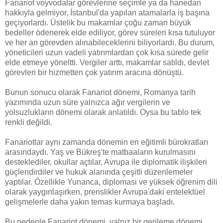
Fanariot voyvodalar görevlerine seçimle ya da hanedan
hakkıyla gelmiyor, İstanbul'da yapılan atamalarla iş başına
geçiyorlardı. Üstelik bu makamlar çoğu zaman büyük
bedeller ödenerek elde ediliyor, görev süreleri kısa tutuluyor
ve her an görevden alınabileceklerini biliyorlardı. Bu durum,
yöneticileri uzun vadeli yatırımlardan çok kısa sürede gelir
elde etmeye yöneltti. Vergiler arttı, makamlar satıldı, devlet
görevleri bir hizmetten çok yatırım aracına dönüştü.
Bunun sonucu olarak Fanariot dönemi, Romanya tarih
yazımında uzun süre yalnızca ağır vergilerin ve
yolsuzlukların dönemi olarak anlatıldı. Oysa bu tablo tek
renkli değildi.
Fanariotlar aynı zamanda dönemin en eğitimli bürokratları
arasındaydı. Yaş ve Bükreş'te matbaaların kurulmasını
desteklediler, okullar açtılar, Avrupa ile diplomatik ilişkileri
güçlendirdiler ve hukuk alanında çeşitli düzenlemeler
yaptılar. Özellikle Yunanca, diplomasi ve yüksek öğrenim dili
olarak yaygınlaşırken, prenslikler Avrupa'daki entelektüel
gelişmelerle daha yakın temas kurmaya başladı.
Bu nedenle Fanariot dönemi, yalnız bir gerileme dönemi