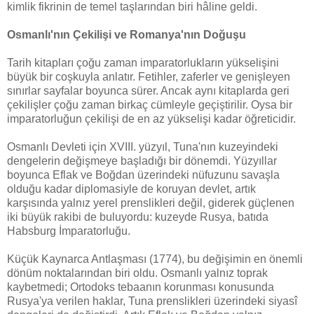
kimlik fikrinin de temel taşlarından biri hâline geldi.
Osmanlı'nın Çekilişi ve Romanya'nın Doğuşu
Tarih kitapları çoğu zaman imparatorlukların yükselişini
büyük bir coşkuyla anlatır. Fetihler, zaferler ve genişleyen
sınırlar sayfalar boyunca sürer. Ancak aynı kitaplarda geri
çekilişler çoğu zaman birkaç cümleyle geçiştirilir. Oysa bir
imparatorluğun çekilişi de en az yükselişi kadar öğreticidir.
Osmanlı Devleti için XVIII. yüzyıl, Tuna'nın kuzeyindeki
dengelerin değişmeye başladığı bir dönemdi. Yüzyıllar
boyunca Eflak ve Boğdan üzerindeki nüfuzunu savaşla
olduğu kadar diplomasiyle de koruyan devlet, artık
karşısında yalnız yerel prenslikleri değil, giderek güçlenen
iki büyük rakibi de buluyordu: kuzeyde Rusya, batıda
Habsburg İmparatorluğu.
Küçük Kaynarca Antlaşması (1774), bu değişimin en önemli
dönüm noktalarından biri oldu. Osmanlı yalnız toprak
kaybetmedi; Ortodoks tebaanın korunması konusunda
Rusya'ya verilen haklar, Tuna prenslikleri üzerindeki siyasî