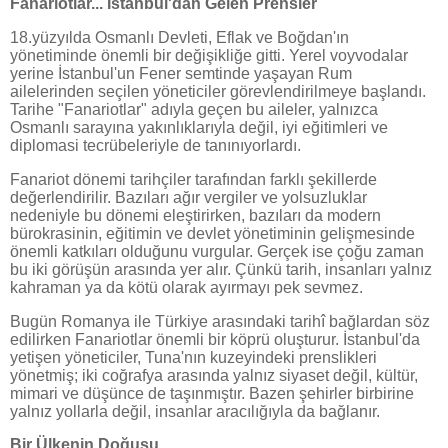
Fanariotlar... İstanbul'dan Gelen Prensler
18.yüzyılda Osmanlı Devleti, Eflak ve Boğdan'ın
yönetiminde önemli bir değişikliğe gitti. Yerel voyvodalar
yerine İstanbul'un Fener semtinde yaşayan Rum
ailelerinden seçilen yöneticiler görevlendirilmeye başlandı.
Tarihe "Fanariotlar" adıyla geçen bu aileler, yalnızca
Osmanlı sarayına yakınlıklarıyla değil, iyi eğitimleri ve
diplomasi tecrübeleriyle de tanınıyorlardı.
Fanariot dönemi tarihçiler tarafından farklı şekillerde
değerlendirilir. Bazıları ağır vergiler ve yolsuzluklar
nedeniyle bu dönemi eleştirirken, bazıları da modern
bürokrasinin, eğitimin ve devlet yönetiminin gelişmesinde
önemli katkıları olduğunu vurgular. Gerçek ise çoğu zaman
bu iki görüşün arasında yer alır. Çünkü tarih, insanları yalnız
kahraman ya da kötü olarak ayırmayı pek sevmez.
Bugün Romanya ile Türkiye arasındaki tarihî bağlardan söz
edilirken Fanariotlar önemli bir köprü oluşturur. İstanbul'da
yetişen yöneticiler, Tuna'nın kuzeyindeki prenslikleri
yönetmiş; iki coğrafya arasında yalnız siyaset değil, kültür,
mimari ve düşünce de taşınmıştır. Bazen şehirler birbirine
yalnız yollarla değil, insanlar aracılığıyla da bağlanır.
Bir Ülkenin Doğuşu