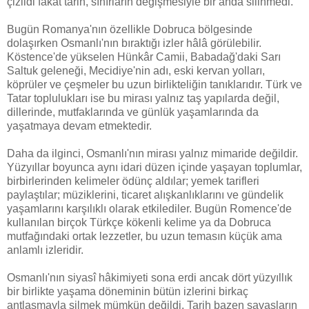
çizildi fakat tarih, sınırların değişmesiyle bir anda silinmedi.
Bugün Romanya'nın özellikle Dobruca bölgesinde
dolaşırken Osmanlı'nın bıraktığı izler hâlâ görülebilir.
Köstence'de yükselen Hünkâr Camii, Babadağ'daki Sarı
Saltuk geleneği, Mecidiye'nin adı, eski kervan yolları,
köprüler ve çeşmeler bu uzun birlikteliğin tanıklarıdır. Türk ve
Tatar toplulukları ise bu mirası yalnız taş yapılarda değil,
dillerinde, mutfaklarında ve günlük yaşamlarında da
yaşatmaya devam etmektedir.
Daha da ilginci, Osmanlı'nın mirası yalnız mimaride değildir.
Yüzyıllar boyunca aynı idari düzen içinde yaşayan toplumlar,
birbirlerinden kelimeler ödünç aldılar; yemek tarifleri
paylaştılar; müziklerini, ticaret alışkanlıklarını ve gündelik
yaşamlarını karşılıklı olarak etkilediler. Bugün Romence'de
kullanılan birçok Türkçe kökenli kelime ya da Dobruca
mutfağındaki ortak lezzetler, bu uzun temasın küçük ama
anlamlı izleridir.
Osmanlı'nın siyasî hâkimiyeti sona erdi ancak dört yüzyıllık
bir birlikte yaşama döneminin bütün izlerini birkaç
antlaşmayla silmek mümkün değildi. Tarih bazen savaşların