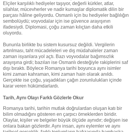
Elçiler karşılıklı hediyeler taşıyor, değerli kürkler, atlar,
silahlar, mücevherler ve nadir kumaşlar diplomatik dilin bir
parçası hâline geliyordu. Osmanlı için bu hediyeler bağlılığın
sembolüydü; voyvodalar için ise güvence arayışının
ifadesiydi. Diplomasi, çoğu zaman kılıçtan daha etkili
oluyordu.
Bununla birlikte bu sistem kusursuz değildi. Vergilerin
artırılması, taht mücadeleleri ve dış müdahaleler zaman
zaman isyanlara yol açtı. Bazı voyvodalar bağımsızlık
arayışına girdi; bazıları ise Osmanlı desteğiyle rakiplerini saf
dışı bıraktı. Böylece Romanya tarihi boyunca aynı isimler
kimi zaman kahraman, kimi zaman hain olarak anıldı.
Gerçekte ise çoğu, yaşadıkları çağın zorunlulukları içinde
karar veren hükümdarlardı.
Tarih, Aynı Olayı Farklı Gözlerle Okur
Romanya tarihi, tarihin mutlak doğrulardan oluşan katı bir
bilim olmadığını gösteren en çarpıcı örneklerden biridir.
Olaylar, kişiler ve belgeler büyük ölçüde aynıdır; değişen ise
onlara bakan gözlerdir. Aynı insan, aynı eylemler ve aynı
tarihsel gerçeklik, farklı toplumların hafızasında bambaşka