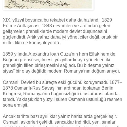
XIX. yüzyıl boyunca bu rekabet daha da hızlandı. 1829
Edirne Antlaşması, 1848 devrimleri ve ardından gelen
gelişmeler, prensliklerde modern devlet düşüncesini
güçlendirdi. Artık yalnız daha iyi yöneticiler değil, ortak bir
millet fikri de konuşuluyordu.
1859 yılında Alexandru Ioan Cuza'nın hem Eflak hem de
Boğdan prensi seçilmesi, yüzyıllardır ayrı yönetilen iki
prensliğin fiilen birleşmesini sağladı. Bu birleşme yalnız
siyasî bir olay değildi; modern Romanya'nın doğum anıydı.
Osmanlı Devleti bu süreçte eski gücünü koruyamadı. 1877–
1878 Osmanlı-Rus Savaşı'nın ardından toplanan Berlin
Kongresi, Romanya'nın bağımsızlığını uluslararası alanda
tanıdı. Yaklaşık dört yüzyıl süren Osmanlı üstünlüğü resmen
sona ermişti.
Ancak tarihte bazı ayrılıklar yalnız haritalarda gerçekleşir.
Osmanlı askerleri çekildi, sancaklar indirildi, yeni sınırlar