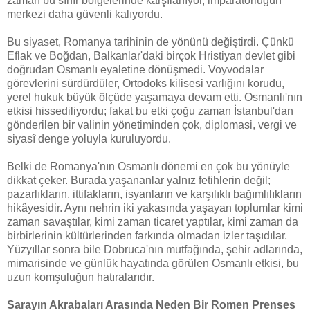
zaman bu sınır bölgelerinde karşılanıyor, imparatorluğun
merkezi daha güvenli kalıyordu.
Bu siyaset, Romanya tarihinin de yönünü değiştirdi. Çünkü
Eflak ve Boğdan, Balkanlar'daki birçok Hristiyan devlet gibi
doğrudan Osmanlı eyaletine dönüşmedi. Voyvodalar
görevlerini sürdürdüler, Ortodoks kilisesi varlığını korudu,
yerel hukuk büyük ölçüde yaşamaya devam etti. Osmanlı'nın
etkisi hissediliyordu; fakat bu etki çoğu zaman İstanbul'dan
gönderilen bir valinin yönetiminden çok, diplomasi, vergi ve
siyasî denge yoluyla kuruluyordu.
Belki de Romanya'nın Osmanlı dönemi en çok bu yönüyle
dikkat çeker. Burada yaşananlar yalnız fetihlerin değil;
pazarlıkların, ittifakların, isyanların ve karşılıklı bağımlılıkların
hikâyesidir. Aynı nehrin iki yakasında yaşayan toplumlar kimi
zaman savaştılar, kimi zaman ticaret yaptılar, kimi zaman da
birbirlerinin kültürlerinden farkında olmadan izler taşıdılar.
Yüzyıllar sonra bile Dobruca'nın mutfağında, şehir adlarında,
mimarisinde ve günlük hayatında görülen Osmanlı etkisi, bu
uzun komşuluğun hatıralarıdır.
Sarayın Akrabaları Arasında Neden Bir Romen Prenses