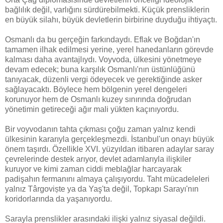
bağlılık değil, varlığını sürdürebilmekti. Küçük prensliklerin
en büyük silahı, büyük devletlerin birbirine duyduğu ihtiyaçtı.
Osmanlı da bu gerçeğin farkındaydı. Eflak ve Boğdan'ın
tamamen ilhak edilmesi yerine, yerel hanedanların görevde
kalması daha avantajlıydı. Voyvoda, ülkesini yönetmeye
devam edecek; buna karşılık Osmanlı'nın üstünlüğünü
tanıyacak, düzenli vergi ödeyecek ve gerektiğinde asker
sağlayacaktı. Böylece hem bölgenin yerel dengeleri
korunuyor hem de Osmanlı kuzey sınırında doğrudan
yönetimin getireceği ağır mali yükten kaçınıyordu.
Bir voyvodanın tahta çıkması çoğu zaman yalnız kendi
ülkesinin kararıyla gerçekleşmezdi. İstanbul'un onayı büyük
önem taşırdı. Özellikle XVI. yüzyıldan itibaren adaylar saray
çevrelerinde destek arıyor, devlet adamlarıyla ilişkiler
kuruyor ve kimi zaman ciddi meblağlar harcayarak
padişahın fermanını almaya çalışıyordu. Taht mücadeleleri
yalnız Târgoviște ya da Yaş'ta değil, Topkapı Sarayı'nın
koridorlarında da yaşanıyordu.
Sarayla prenslikler arasındaki ilişki yalnız siyasal değildi.