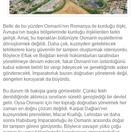
Belki de bu yüzden Osmanlı'nın Romanya ile kurduğu ilişki,
Avrupa'nın başka bölgelerinde kurduğu ilişkilerden farklı
gelişti. Amaç bu toprakları bütünüyle Osmanlı eyaletlerine
dönüştürmek değildi. Daha çok, kuzeyden gelebilecek
tehlikelere karşı güvenilir bir tampon oluşturmak isteniyordu.
Böylece Eflak ve Boğdan kendi hükümdarları tarafından
yönetilmeye devam edecek, fakat Osmanlı'nın üstünlüğünü
kabul ederek belirli bir vergi ödeyecek ve gerektiğinde asker
gönderecekti. İmparatorluk bazen doğrudan yöneterek değil,
dengeleri koruyarak da büyürdü.
Bu durum ilk bakışta garip görünebilir. Çünkü fetih
denildiğinde aklımıza sınırların sürekli genişlediği bir devlet
gelir. Oysa Osmanlı için her toprağı doğrudan yönetmek her
zaman en doğru çözüm değildi. Karpat Dağları'nın
kuzeyindeki prenslikler, Macar Krallığı, Lehistan ve daha
sonra Habsburg İmparatorluğu ile Osmanlı arasında doğal
bir tampon görevi görüyordu. Böylece savaşın yükü çoğu