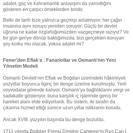
adalet, güç ve kahramanlık anlayışını da yansıttığını
gösteren en çarpıcı örneklerden biridir.
Belki de tarih bize yalnızca geçmişi anlatmıyor; her çağın
insanına aynı soruyu yeniden soruyor: Güçlü bir devlet
uğruna ne kadar özgürlüğümüzden vazgeçmeye razıyız? Ve
bir gün geriye dönüp baktığımızda, bizi gerçekten koruyan
şey korku mu olacak, yoksa adalet mi?
Fener'den Eflak’a : Fanariotlar ve Osmanlı'nın Yeni
Yönetim Modeli
Osmanlı Devleti'nin Eflak ve Boğdan üzerindeki hâkimiyeti
yüzyıllar boyunca ilginç bir denge üzerine kurulmuştu. Yerli
voyvodalar görevde kalıyor, Osmanlı'ya bağlılıklarını vergi ve
sadakatle gösteriyor, buna karşılık iç işlerinde geniş bir
hareket alanı elde ediyorlardı. Bu sistem, iki tarafın da
çıkarına hizmet ettiği sürece uzun yıllar istikrarını korudu.
Ancak XVIII. yüzyılın başında bu denge bozuldu.
1711 yılında Boğdan Prensi Dimitrie Cantemir'in Rus Çarı I.