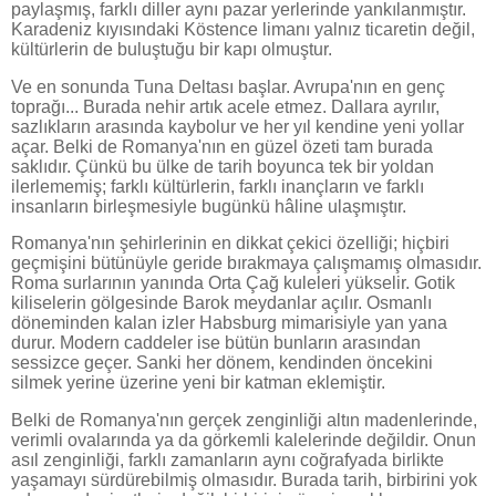
paylaşmış, farklı diller aynı pazar yerlerinde yankılanmıştır.
Karadeniz kıyısındaki Köstence limanı yalnız ticaretin değil,
kültürlerin de buluştuğu bir kapı olmuştur.
Ve en sonunda Tuna Deltası başlar. Avrupa'nın en genç
toprağı... Burada nehir artık acele etmez. Dallara ayrılır,
sazlıkların arasında kaybolur ve her yıl kendine yeni yollar
açar. Belki de Romanya'nın en güzel özeti tam burada
saklıdır. Çünkü bu ülke de tarih boyunca tek bir yoldan
ilerlememiş; farklı kültürlerin, farklı inançların ve farklı
insanların birleşmesiyle bugünkü hâline ulaşmıştır.
Romanya'nın şehirlerinin en dikkat çekici özelliği; hiçbiri
geçmişini bütünüyle geride bırakmaya çalışmamış olmasıdır.
Roma surlarının yanında Orta Çağ kuleleri yükselir. Gotik
kiliselerin gölgesinde Barok meydanlar açılır. Osmanlı
döneminden kalan izler Habsburg mimarisiyle yan yana
durur. Modern caddeler ise bütün bunların arasından
sessizce geçer. Sanki her dönem, kendinden öncekini
silmek yerine üzerine yeni bir katman eklemiştir.
Belki de Romanya'nın gerçek zenginliği altın madenlerinde,
verimli ovalarında ya da görkemli kalelerinde değildir. Onun
asıl zenginliği, farklı zamanların aynı coğrafyada birlikte
yaşamayı sürdürebilmiş olmasıdır. Burada tarih, birbirini yok