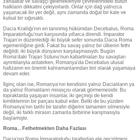
zanaatlar ve savaşçı gelenekleriyle çevrelerindeki bütün
halkların dikkatini çekiyorlardı. Onlar için dağ yalnızca
yaşanacak bir yer değil, aynı zamanda doğal bir kale ve
kutsal bir sığınaktı.
Dacia Krallığı'nın en tanınmış hükümdarı Decebalus, Roma
İmparatorluğu'nun karşısında yıllarca direndi. İmparator
Trajan'ın düzenlediği iki büyük sefer sonunda Dacia Roma
egemenliğine girdi. Fakat bu savaş yalnız bir ülkenin fethi
değildi; iki büyük dünyanın karşılaşmasıydı. Bugün
Roma'daki Trajan Sütunu'nun kabartmaları bu savaşları
ayrıntılarıyla anlatırken, Romanya'da Decebalus ulusal
hafızanın en önemli kahramanlarından biri olarak yaşamaya
devam eder.
İlginç olan ise, Romanya'nın kendisini yalnız Dacialıların ya
da yalnız Romalıların mirasçısı olarak görmemesidir. Bu
topraklarda yaşayan insanlar, iki geçmişi de kendi
kimliklerinin bir parçası kabul eder. Belki de bu yüzden
Romanya'nın tarihi bir tarafın diğerini tamamen silmesiyle
değil, iki farklı mirasın zamanla birbirine karışmasıyla
başlamıştır.
Roma... Fethetmekten Daha Fazlası
Dacia'nın Roma İmparatorluğu tarafından ele geçirilmesi