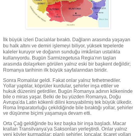
İlk büyük izleri Dacialılar bıraktı. Dağların arasında yaşayan
bu halk altını ve demiri işlemeyi biliyor, yüksek tepelerde
kaleler kuruyor ve doğanın sunduğu imkânları ustalıkla
kullanıyordu. Bugün Sarmizegetusa Regia'nın taşları
arasında dolaşırken görülen yalnız eski bir başkent değildir;
Romanya tarihinin ilk büyük sayfalarından biridir.
Sonra Romalılar geldi. Fakat onlar yalnız fethetmediler.
Yollar yaptılar, köprüler kurdular, şehirler inşa ettiler ve
hukuk düzenini getirdiler. Bugün Romanya adının kökeninde
bile o miras yaşar. Belki de bu yüzden Romanya, Doğu
Avrupa'da Latin kökenli dilini koruyabilmiş tek büyük ülkedir.
Roma İmparatorluğu çekildiğinde bile bıraktığı yollar, şehirler
ve düşünme biçimi yaşamaya devam etti.
Orta Çağ geldiğinde bu kez başka bir inşa başladı. Macar
kralları Transilvanya'ya Saksonları yerleştirdi. Onlar yalnız
yeni köyler kurmadılar; planlı şehirler, loncalar, ticaret yolları