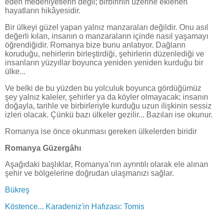
eden medeniyetlerin değil; birbirinin üzerine eklenen
hayatların hikâyesidir.
Bir ülkeyi güzel yapan yalnız manzaraları değildir. Onu asıl
değerli kılan, insanın o manzaraların içinde nasıl yaşamayı
öğrendiğidir. Romanya bize bunu anlatıyor. Dağların
koruduğu, nehirlerin birleştirdiği, şehirlerin düzenlediği ve
insanların yüzyıllar boyunca yeniden yeniden kurduğu bir
ülke...
Ve belki de bu yüzden bu yolculuk boyunca gördüğümüz
şey yalnız kaleler, şehirler ya da köyler olmayacak; insanın
doğayla, tarihle ve birbirleriyle kurduğu uzun ilişkinin sessiz
izleri olacak. Çünkü bazı ülkeler gezilir... Bazıları ise okunur.
Romanya ise önce okunması gereken ülkelerden biridir
Romanya Güzergâhı
Aşağıdaki başlıklar, Romanya’nın ayrıntılı olarak ele alınan
şehir ve bölgelerine doğrudan ulaşmanızı sağlar.
Bükreş
Köstence... Karadeniz'in Hafızası: Tomis