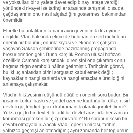
ve yoksulları bir ziyafete davet edip binayı ateşe verdiği
yönündeki rivayet ise tarihçiler arasında tartışmalı olsa da,
çağdaşlarının onu nasıl algıladığını göstermesi bakımından
önemlidir.
Elbette bu anlatıların tamamı aynı güvenilirlik düzeyinde
değildir. Vlad hakkında elimizde bulunan en sert metinlerin
önemli bir bölümü, onunla siyasi ve ekonomik çatışma
yaşayan Sakson şehirlerinde hazırlanmış propaganda
broşürlerinden gelir. Buna karşılık Romen ulusal hafızası,
özellikle Osmanlı karşısındaki direnişini öne çıkararak onu
bağımsızlığın sembolü hâline getirmiştir. Tarihçinin görevi,
bu iki uç anlatıdan birini sorgusuz kabul etmek değil;
kaynakların hangi şartlarda ve hangi amaçlarla üretildiğini
anlamaya çalışmaktır.
Vlad'ın hikâyesinin düşündürdüğü en önemli soru budur: Bir
insanın korku, baskı ve şiddet üzerine kurduğu bir düzen, sırf
devleti güçlendirdiği için kahramanlık olarak görülebilir mi?
Yoksa güçlü bir devlet ile adil bir devlet arasında her zaman
korunması gereken bir çizgi mi vardır? Bu sorunun kesin bir
cevabı olmayabilir. Ancak Vlad Tepeș'in mirası, tarihin
yalnızca geçmişi anlatmadığını; aynı zamanda her toplumun