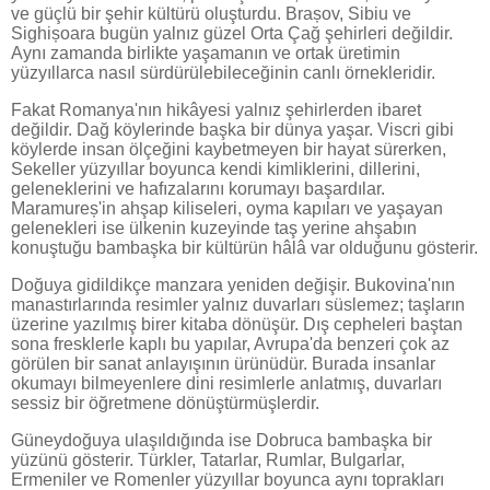
ve güçlü bir şehir kültürü oluşturdu. Brașov, Sibiu ve
Sighișoara bugün yalnız güzel Orta Çağ şehirleri değildir.
Aynı zamanda birlikte yaşamanın ve ortak üretimin
yüzyıllarca nasıl sürdürülebileceğinin canlı örnekleridir.
Fakat Romanya'nın hikâyesi yalnız şehirlerden ibaret
değildir. Dağ köylerinde başka bir dünya yaşar. Viscri gibi
köylerde insan ölçeğini kaybetmeyen bir hayat sürerken,
Sekeller yüzyıllar boyunca kendi kimliklerini, dillerini,
geleneklerini ve hafızalarını korumayı başardılar.
Maramureș'in ahşap kiliseleri, oyma kapıları ve yaşayan
gelenekleri ise ülkenin kuzeyinde taş yerine ahşabın
konuştuğu bambaşka bir kültürün hâlâ var olduğunu gösterir.
Doğuya gidildikçe manzara yeniden değişir. Bukovina'nın
manastırlarında resimler yalnız duvarları süslemez; taşların
üzerine yazılmış birer kitaba dönüşür. Dış cepheleri baştan
sona fresklerle kaplı bu yapılar, Avrupa'da benzeri çok az
görülen bir sanat anlayışının ürünüdür. Burada insanlar
okumayı bilmeyenlere dini resimlerle anlatmış, duvarları
sessiz bir öğretmene dönüştürmüşlerdir.
Güneydoğuya ulaşıldığında ise Dobruca bambaşka bir
yüzünü gösterir. Türkler, Tatarlar, Rumlar, Bulgarlar,
Ermeniler ve Romenler yüzyıllar boyunca aynı toprakları