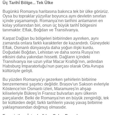
Üç Tarihî Bölge... Tek Ülke
Bugünkü Romanya haritasına bakınca tek bir ülke görürüz.
Oysa bu topraklar yüzyıllar boyunca aynı devletin sınırları
içinde yaşamamıştı. Romanya'nın tarihini anlamanın en
kolay yollarından biri, onun üç büyük tarihî bölgesini
tanımaktır: Eflak, Boğdan ve Transilvanya.
Karpat Dağları bu bölgeleri birbirinden ayırırken, aynı
zamanda onlara farklı karakterler de kazandırdı. Güneydeki
Eflak, Osmanlı dünyasıyla daha yoğun ilişki kurdu.
Doğudaki Boğdan, Lehistan ve daha sonra Rusya'nın
etkisini daha yakından hissetti. Dağların içindeki
Transilvanya ise uzun yıllar Macar Krallığı'nın, ardından
Habsburg İmparatorluğu'nun parçası olarak Orta Avrupa
kültürüyle gelişti.
Bu yüzden Romanya'yı gezerken şehirlerin birbirine
benzememesi şaşırtıcı değildir. Brașov'un Sakson evleriyle
Köstence'nin Osmanlı izleri, Maramureș'in ahşap
kiliseleriyle Bükreş'in Fransız bulvarları aynı ülkenin
parçalarıdır. Belki de Romanya'nın en büyük zenginliği, tek
bir kültürden değil; farklı tarihlerin yavaş yavaş birbirine
yaklaşmasından doğmuş olmasıdır.