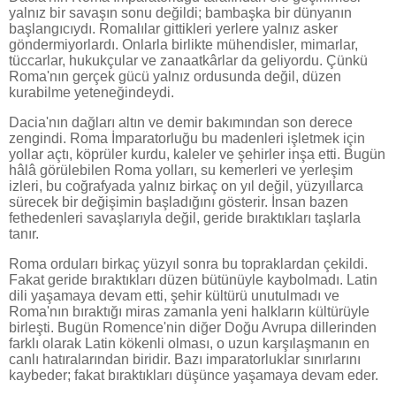
yalnız bir savaşın sonu değildi; bambaşka bir dünyanın
başlangıcıydı. Romalılar gittikleri yerlere yalnız asker
göndermiyorlardı. Onlarla birlikte mühendisler, mimarlar,
tüccarlar, hukukçular ve zanaatkârlar da geliyordu. Çünkü
Roma'nın gerçek gücü yalnız ordusunda değil, düzen
kurabilme yeteneğindeydi.
Dacia'nın dağları altın ve demir bakımından son derece
zengindi. Roma İmparatorluğu bu madenleri işletmek için
yollar açtı, köprüler kurdu, kaleler ve şehirler inşa etti. Bugün
hâlâ görülebilen Roma yolları, su kemerleri ve yerleşim
izleri, bu coğrafyada yalnız birkaç on yıl değil, yüzyıllarca
sürecek bir değişimin başladığını gösterir. İnsan bazen
fethedenleri savaşlarıyla değil, geride bıraktıkları taşlarla
tanır.
Roma orduları birkaç yüzyıl sonra bu topraklardan çekildi.
Fakat geride bıraktıkları düzen bütünüyle kaybolmadı. Latin
dili yaşamaya devam etti, şehir kültürü unutulmadı ve
Roma'nın bıraktığı miras zamanla yeni halkların kültürüyle
birleşti. Bugün Romence'nin diğer Doğu Avrupa dillerinden
farklı olarak Latin kökenli olması, o uzun karşılaşmanın en
canlı hatıralarından biridir. Bazı imparatorluklar sınırlarını
kaybeder; fakat bıraktıkları düşünce yaşamaya devam eder.