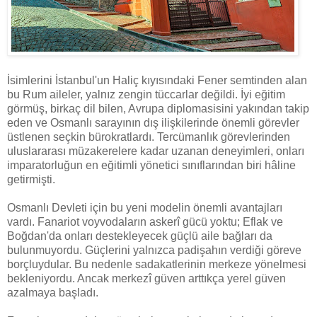
İsimlerini İstanbul'un Haliç kıyısındaki Fener semtinden alan
bu Rum aileler, yalnız zengin tüccarlar değildi. İyi eğitim
görmüş, birkaç dil bilen, Avrupa diplomasisini yakından takip
eden ve Osmanlı sarayının dış ilişkilerinde önemli görevler
üstlenen seçkin bürokratlardı. Tercümanlık görevlerinden
uluslararası müzakerelere kadar uzanan deneyimleri, onları
imparatorluğun en eğitimli yönetici sınıflarından biri hâline
getirmişti.
Osmanlı Devleti için bu yeni modelin önemli avantajları
vardı. Fanariot voyvodaların askerî gücü yoktu; Eflak ve
Boğdan'da onları destekleyecek güçlü aile bağları da
bulunmuyordu. Güçlerini yalnızca padişahın verdiği göreve
borçluydular. Bu nedenle sadakatlerinin merkeze yönelmesi
bekleniyordu. Ancak merkezî güven arttıkça yerel güven
azalmaya başladı.