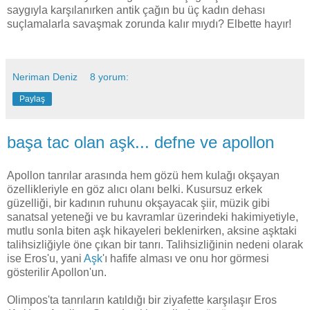
saygıyla karşılanırken antik çağın bu üç kadın dehası
suçlamalarla savaşmak zorunda kalır mıydı? Elbette hayır!
Neriman Deniz
8 yorum:
Paylaş
başa tac olan aşk... defne ve apollon
Apollon tanrılar arasında hem gözü hem kulağı okşayan
özellikleriyle en göz alıcı olanı belki. Kusursuz erkek
güzelliği, bir kadının ruhunu okşayacak şiir, müzik gibi
sanatsal yeteneği ve bu kavramlar üzerindeki hakimiyetiyle,
mutlu sonla biten aşk hikayeleri beklenirken, aksine aşktaki
talihsizliğiyle öne çıkan bir tanrı. Talihsizliğinin nedeni olarak
ise Eros'u, yani
Aşk
'ı hafife alması ve onu hor görmesi
gösterilir Apollon'un.
Olimpos'ta tanrıların katıldığı bir ziyafette karşılaşır Eros