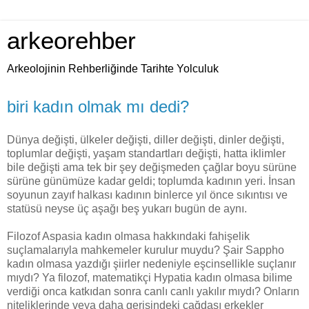
arkeorehber
Arkeolojinin Rehberliğinde Tarihte Yolculuk
biri kadın olmak mı dedi?
Dünya değişti, ülkeler değişti, diller değişti, dinler değişti,
toplumlar değişti, yaşam standartları değişti, hatta iklimler
bile değişti ama tek bir şey değişmeden çağlar boyu sürüne
sürüne günümüze kadar geldi; toplumda kadının yeri. İnsan
soyunun zayıf halkası kadının binlerce yıl önce sıkıntısı ve
statüsü neyse üç aşağı beş yukarı bugün de aynı.
Filozof Aspasia kadın olmasa hakkındaki fahişelik
suçlamalarıyla mahkemeler kurulur muydu? Şair Sappho
kadın olmasa yazdığı şiirler nedeniyle eşcinsellikle suçlanır
mıydı? Ya filozof, matematikçi Hypatia kadın olmasa bilime
verdiği onca katkıdan sonra canlı canlı yakılır mıydı? Onların
niteliklerinde veya daha gerisindeki çağdaşı erkekler