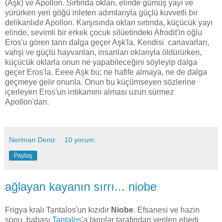
(Aşk) ve Apollon. Sırtında okları, elinde gümüş yayı ve
yürürken yeri göğü inleten adımlarıyla güçlü kuvvetli bir
delikanlıdır Apollon. Karşısında okları sırtında, küçücük yayı
elinde, sevimli bir erkek çocuk silüetindeki Afrodit'in oğlu
Eros'u gören tanrı dalga geçer Aşk'la. Kendisi canavarları,
vahşi ve güçlü hayvanları, insanları oklarıyla öldürürken,
küçücük oklarla onun ne yapabileceğini söyleyip dalga
geçer Eros'la. Eeee Aşk bu; ne hafife almaya, ne de dalga
geçmeye gelir onunla. Onun bu küçümseyen sözlerine
içerleyen Eros'un intikamını alması uzun sürmez
Apollon'dan.
Neriman Deniz
10 yorum:
Paylaş
ağlayan kayanın sırrı... niobe
Frigya kralı Tantalos'un kızıdır
Niobe
. Efsanesi ve hazin
sonu, babası
Tantalos
'a tanrılar tarafından verilen ebedi