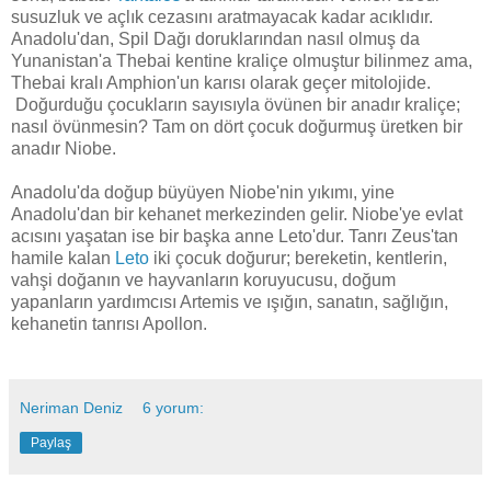
susuzluk ve açlık cezasını aratmayacak kadar acıklıdır.
Anadolu'dan, Spil Dağı doruklarından nasıl olmuş da
Yunanistan'a Thebai kentine kraliçe olmuştur bilinmez ama,
Thebai kralı Amphion'un karısı olarak geçer mitolojide.
Doğurduğu çocukların sayısıyla övünen bir anadır kraliçe;
nasıl övünmesin? Tam on dört çocuk doğurmuş üretken bir
anadır Niobe.
Anadolu'da doğup büyüyen Niobe'nin yıkımı, yine
Anadolu'dan bir kehanet merkezinden gelir. Niobe'ye evlat
acısını yaşatan ise bir başka anne Leto'dur. Tanrı Zeus'tan
hamile kalan
Leto
iki çocuk doğurur; bereketin, kentlerin,
vahşi doğanın ve hayvanların koruyucusu, doğum
yapanların yardımcısı Artemis ve ışığın, sanatın, sağlığın,
kehanetin tanrısı Apollon.
Neriman Deniz
6 yorum:
Paylaş