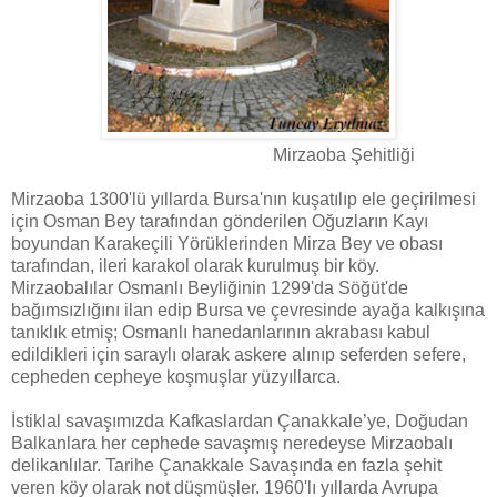
Mirzaoba Şehitliği
Mirzaoba 1300'lü yıllarda Bursa'nın kuşatılıp ele geçirilmesi
için Osman Bey tarafından gönderilen Oğuzların Kayı
boyundan Karakeçili Yörüklerinden Mirza Bey ve obası
tarafından, ileri karakol olarak kurulmuş bir köy.
Mirzaobalılar Osmanlı Beyliğinin 1299'da Söğüt'de
bağımsızlığını ilan edip Bursa ve çevresinde ayağa kalkışına
tanıklık etmiş; Osmanlı hanedanlarının akrabası kabul
edildikleri için saraylı olarak askere alınıp seferden sefere,
cepheden cepheye koşmuşlar yüzyıllarca.
İstiklal savaşımızda Kafkaslardan Çanakkale’ye, Doğudan
Balkanlara her cephede savaşmış neredeyse Mirzaobalı
delikanlılar. Tarihe Çanakkale Savaşında en fazla şehit
veren köy olarak not düşmüşler. 1960'lı yıllarda Avrupa