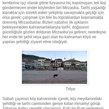
kentlerine işçi olarak gitme furyasına hiç kapılmayan, tek kişi
göndermeyen ender köylerden biri Mirzaoba. Tarihi yaşadığı
topraklar için sürekli asker yetiştirip savaşmakla geçtiği için
olsa gerek; çalışmak için bile bu topraklardan kopmamakta
direnmiş Mirzaobalılar. Bizleri sabahın ilk ışıklarını
bekleyemeden kahramanlıklarıyla tarihi, doğasının
güzelliğiyle gözleri dolduran Mirzaoba'ya getiren; neredeyse
her evde bir şehit veya gazi olan bu kahraman köyü ve
yapılan şehitliği ziyaret etme isteğiydi.
Trilye
Sabah çayımızı köy kahvesinde içerek, köy meydanındaki
şehitliği ve tarihi camisinden geriye kalan minareyi görüp
Trilye'ye doğru çevirdik yönümüzü. Eski bir Rum yerleşkesi