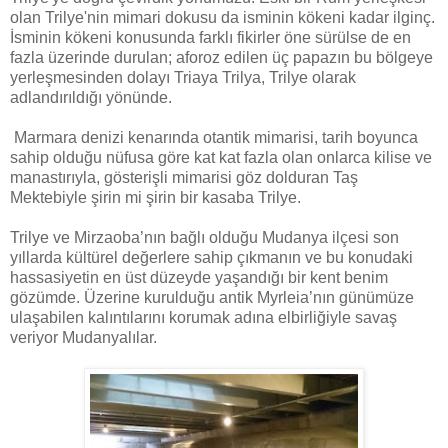
olan Trilye'nin mimari dokusu da isminin kökeni kadar ilginç.
İsminin kökeni konusunda farklı fikirler öne sürülse de en
fazla üzerinde durulan; aforoz edilen üç papazın bu bölgeye
yerleşmesinden dolayı Triaya Trilya, Trilye olarak
adlandırıldığı yönünde.
Marmara denizi kenarında otantik mimarisi, tarih boyunca
sahip olduğu nüfusa göre kat kat fazla olan onlarca kilise ve
manastırıyla, gösterişli mimarisi göz dolduran Taş
Mektebiyle şirin mi şirin bir kasaba Trilye.
Trilye ve Mirzaoba’nın bağlı olduğu Mudanya ilçesi son
yıllarda kültürel değerlere sahip çıkmanın ve bu konudaki
hassasiyetin en üst düzeyde yaşandığı bir kent benim
gözümde. Üzerine kurulduğu antik Myrleia’nın günümüze
ulaşabilen kalıntılarını korumak adına elbirliğiyle savaş
veriyor Mudanyalılar.