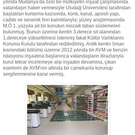
yılında Mudanya'da özel bir mülkiyetin inşaat çalışmasında
vatandaşın haber vermesiyle Uludağ Üniversitesi tarafından
başlatılan kurtarma kazısında, künk, kanal, apsisli yapı,
cadde ve seramik fırın kalıntılarıyla; yüzey araştırmasında
M.Ö 1. yüzyıla ait bir konutun mozaik taban süslemeleri
bulunmuş. Bunun üzerine kentin 3.derece sit alanından
1.dereceye yükseltilmesi istenmiş fakat Kültür Varlıklarını
Koruma Kurulu tarafından reddedilmiş. Antik kentin liman
kısmındaki bölümü üzerine 2012 yılında bir AVM ve benzin
istasyonu inşaatına başlanınca vatandaşların itirazlarıyla
kurul tekrar incelemeye alıp inşaatın devamına, çıkan
eserlerin de AVM'nin altında bir camekanla korunup
sergilenmesine karar vermiş.