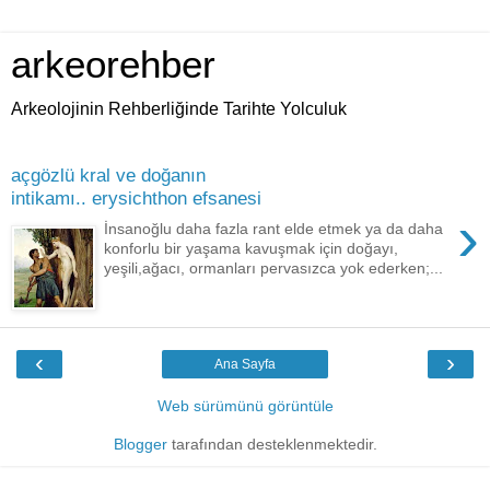
arkeorehber
Arkeolojinin Rehberliğinde Tarihte Yolculuk
açgözlü kral ve doğanın
intikamı.. erysichthon efsanesi
›
İnsanoğlu daha fazla rant elde etmek ya da daha
konforlu bir yaşama kavuşmak için doğayı,
yeşili,ağacı, ormanları pervasızca yok ederken;...
‹
›
Ana Sayfa
Web sürümünü görüntüle
Blogger
tarafından desteklenmektedir.