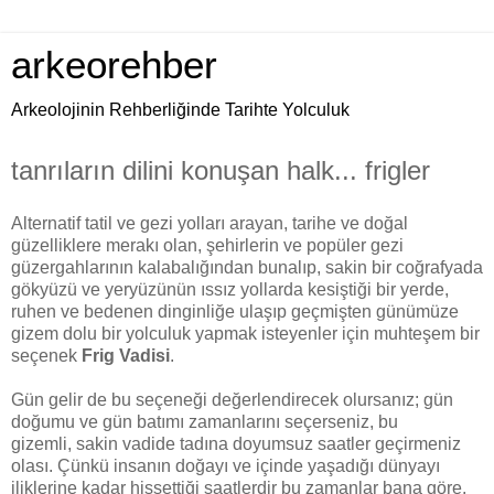
arkeorehber
Arkeolojinin Rehberliğinde Tarihte Yolculuk
tanrıların dilini konuşan halk... frigler
Alternatif tatil ve gezi yolları arayan, tarihe ve doğal
güzelliklere merakı olan, şehirlerin ve popüler gezi
güzergahlarının kalabalığından bunalıp, sakin bir coğrafyada
gökyüzü ve yeryüzünün ıssız yollarda kesiştiği bir yerde,
ruhen ve bedenen dinginliğe ulaşıp geçmişten günümüze
gizem dolu bir yolculuk yapmak isteyenler için muhteşem bir
seçenek
Frig Vadisi
.
Gün gelir de bu seçeneği değerlendirecek olursanız; gün
doğumu ve gün batımı zamanlarını seçerseniz, bu
gizemli, sakin vadide tadına doyumsuz saatler geçirmeniz
olası. Çünkü insanın doğayı ve içinde yaşadığı dünyayı
iliklerine kadar hissettiği saatlerdir bu zamanlar bana göre.