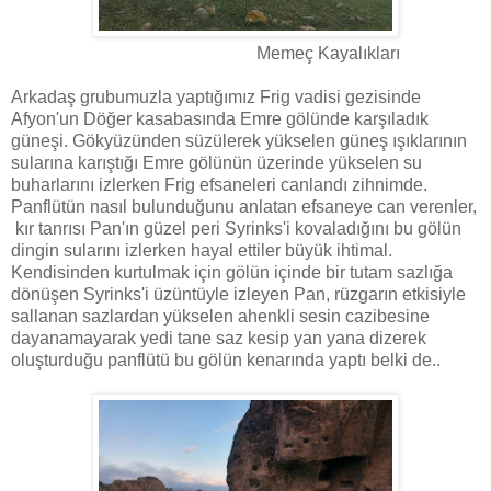
Memeç Kayalıkları
Arkadaş grubumuzla yaptığımız Frig vadisi gezisinde
Afyon'un Döğer kasabasında Emre gölünde karşıladık
güneşi. Gökyüzünden süzülerek yükselen güneş ışıklarının
sularına karıştığı Emre gölünün üzerinde yükselen su
buharlarını izlerken Frig efsaneleri canlandı zihnimde.
Panflütün nasıl bulunduğunu anlatan efsaneye can verenler,
kır tanrısı Pan'ın güzel peri Syrinks'i kovaladığını bu gölün
dingin sularını izlerken hayal ettiler büyük ihtimal.
Kendisinden kurtulmak için gölün içinde bir tutam sazlığa
dönüşen Syrinks'i üzüntüyle izleyen Pan, rüzgarın etkisiyle
sallanan sazlardan yükselen ahenkli sesin cazibesine
dayanamayarak yedi tane saz kesip yan yana dizerek
oluşturduğu panflütü bu gölün kenarında yaptı belki de..