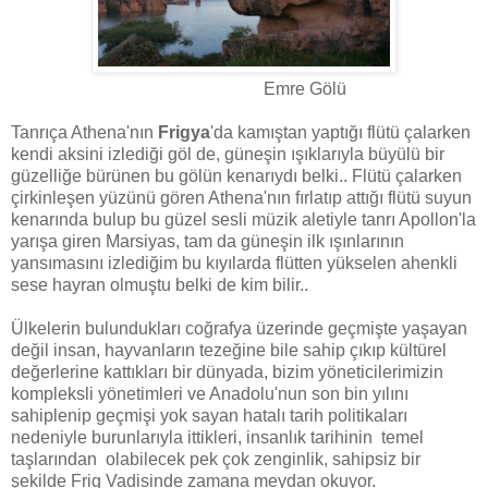
Emre Gölü
Tanrıça Athena'nın
Frigya
'da kamıştan yaptığı flütü çalarken
kendi aksini izlediği göl de, güneşin ışıklarıyla büyülü bir
güzelliğe bürünen bu gölün kenarıydı belki.. Flütü çalarken
çirkinleşen yüzünü gören Athena'nın fırlatıp attığı flütü suyun
kenarında bulup bu güzel sesli müzik aletiyle tanrı Apollon'la
yarışa giren Marsiyas, tam da güneşin ilk ışınlarının
yansımasını izlediğim bu kıyılarda flütten yükselen ahenkli
sese hayran olmuştu belki de kim bilir..
Ülkelerin bulundukları coğrafya üzerinde geçmişte yaşayan
değil insan, hayvanların tezeğine bile sahip çıkıp kültürel
değerlerine kattıkları bir dünyada, bizim yöneticilerimizin
kompleksli yönetimleri ve Anadolu'nun son bin yılını
sahiplenip geçmişi yok sayan hatalı tarih politikaları
nedeniyle burunlarıyla ittikleri, insanlık tarihinin temel
taşlarından olabilecek pek çok zenginlik, sahipsiz bir
şekilde Frig Vadisinde zamana meydan okuyor.