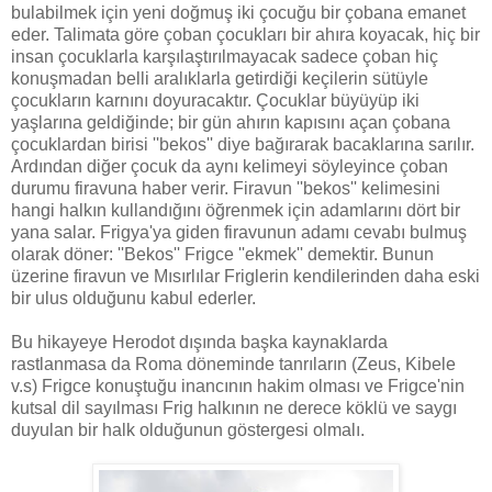
bulabilmek için yeni doğmuş iki çocuğu bir çobana emanet
eder. Talimata göre çoban çocukları bir ahıra koyacak, hiç bir
insan çocuklarla karşılaştırılmayacak sadece çoban hiç
konuşmadan belli aralıklarla getirdiği keçilerin sütüyle
çocukların karnını doyuracaktır. Çocuklar büyüyüp iki
yaşlarına geldiğinde; bir gün ahırın kapısını açan çobana
çocuklardan birisi ''bekos'' diye bağırarak bacaklarına sarılır.
Ardından diğer çocuk da aynı kelimeyi söyleyince çoban
durumu firavuna haber verir. Firavun ''bekos'' kelimesini
hangi halkın kullandığını öğrenmek için adamlarını dört bir
yana salar. Frigya'ya giden firavunun adamı cevabı bulmuş
olarak döner: ''Bekos'' Frigce ''ekmek'' demektir. Bunun
üzerine firavun ve Mısırlılar Friglerin kendilerinden daha eski
bir ulus olduğunu kabul ederler.
Bu hikayeye Herodot dışında başka kaynaklarda
rastlanmasa da Roma döneminde tanrıların (Zeus, Kibele
v.s) Frigce konuştuğu inancının hakim olması ve Frigce'nin
kutsal dil sayılması Frig halkının ne derece köklü ve saygı
duyulan bir halk olduğunun göstergesi olmalı.