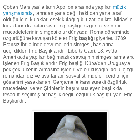
Çoban Marsiyas'la tanrı Apollon arasında yapılan
müzik
yarışmasında
, tanrıdan yana değil haklıdan yana taraf
olduğu için, kulakları eşek kulağı gibi uzatılan kral Midas'ın
kulaklarını kapatan sivri Frig başlığı, özgürlük ve onur
mücadelelerinin simgesi olur dünyada. Roma döneminde
özgürlüğüne kavuşan köleler
Frig başlığı
giyerler. 1789
Fransız ihtilalinde devrimcilerin simgesi, başlarına
geçirdikleri Frig Başlıklarıdır (Liberty Cap). 18. yy'da
Amerika'da yapılan bağımsızlık savaşının simgesi armalara
işlenen Frig Başlıklarıdır. Frig başlığı Küba'dan Uruguay'a
pek çok ülkenin armasına işlenir. Ve bir kuşağın idolü, çizgi
romandan diziye uyarlanan, sosyalist imgeler içerdiği için
gösterimi yasaklanan, Gargamel'e karşı sürekli özgürlük
mücadelesi veren Şirinler'in başını süsleyen başlık da
tesadüfi seçilmiş bir başlık değil, özgürlük başlığı, yani Frig
Başlığı'dır.