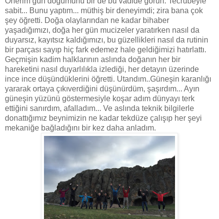
Önerim gün doğumunu bir de bu vadide görün. Tecrübeyle
sabit... Bunu yaptım... müthiş bir deneyimdi; zira bana çok
şey öğretti. Doğa olaylarından ne kadar bihaber
yaşadığımızı, doğa her gün mucizeler yaratırken nasıl da
duyarsız, kayıtsız kaldığımızı, bu güzellikleri nasıl da rutinin
bir parçası sayıp hiç fark edemez hale geldiğimizi hatırlattı.
Geçmişin kadim halklarının aslında doğanın her bir
hareketini nasıl duyarlılıkla izlediği, her detayın üzerinde
ince ince düşündüklerini öğretti. Utandım..Güneşin karanlığı
yararak ortaya çıkıverdiğini düşünürdüm, şaşırdım... Ayın
güneşin yüzünü göstermesiyle koşar adım dünyayı terk
ettiğini sanırdım, afalladım... Ve aslında teknik bilgilerle
donattığımız beynimizin ne kadar tekdüze çalışıp her şeyi
mekaniğe bağladığını bir kez daha anladım.