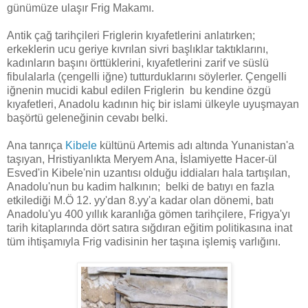
günümüze ulaşır Frig Makamı.
Antik çağ tarihçileri Friglerin kıyafetlerini anlatırken;
erkeklerin ucu geriye kıvrılan sivri başlıklar taktıklarını,
kadınların başını örttüklerini, kıyafetlerini zarif ve süslü
fibulalarla (çengelli iğne) tutturduklarını söylerler. Çengelli
iğnenin mucidi kabul edilen Friglerin bu kendine özgü
kıyafetleri, Anadolu kadının hiç bir islami ülkeyle uyuşmayan
başörtü geleneğinin cevabı belki.
Ana tanrıça
Kibele
kültünü Artemis adı altında Yunanistan'a
taşıyan, Hristiyanlıkta Meryem Ana, İslamiyette Hacer-ül
Esved'in Kibele'nin uzantısı olduğu iddiaları hala tartışılan,
Anadolu'nun bu kadim halkının; belki de batıyı en fazla
etkilediği M.Ö 12. yy'dan 8.yy'a kadar olan dönemi, batı
Anadolu'yu 400 yıllık karanlığa gömen tarihçilere, Frigya'yı
tarih kitaplarında dört satıra sığdıran eğitim politikasına inat
tüm ihtişamıyla Frig vadisinin her taşına işlemiş varlığını.