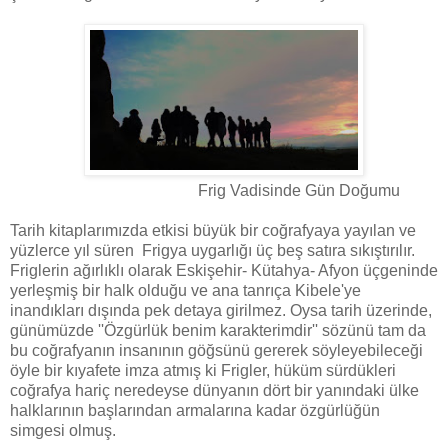
Frig Vadisinde Gün Doğumu
Tarih kitaplarımızda etkisi büyük bir coğrafyaya yayılan ve
yüzlerce yıl süren Frigya uygarlığı üç beş satıra sıkıştırılır.
Friglerin ağırlıklı olarak Eskişehir- Kütahya- Afyon üçgeninde
yerleşmiş bir halk olduğu ve ana tanrıça Kibele'ye
inandıkları dışında pek detaya girilmez. Oysa tarih üzerinde,
günümüzde ''Özgürlük benim karakterimdir'' sözünü tam da
bu coğrafyanın insanının göğsünü gererek söyleyebileceği
öyle bir kıyafete imza atmış ki Frigler, hüküm sürdükleri
coğrafya hariç neredeyse dünyanın dört bir yanındaki ülke
halklarının başlarından armalarına kadar özgürlüğün
simgesi olmuş.