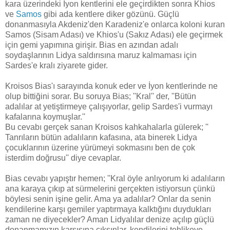
kara üzerindeki İyon kentlerini ele geçirdikten sonra Khios
ve
Samos
gibi ada kentlere diker gözünü. Güçlü
donanmasıyla Akdeniz'den Karadeniz'e onlarca koloni kuran
Samos (Sisam Adası) ve Khios'u (Sakız Adası) ele geçirmek
için gemi yapımına girişir. Bias en azından adalı
soydaşlarının Lidya saldırısına maruz kalmaması için
Sardes'e kralı ziyarete gider.
Kroisos Bias'ı sarayında konuk eder ve İyon kentlerinde ne
olup bittiğini sorar. Bu soruya Bias; ''Kral'' der, ''Bütün
adalılar at yetiştirmeye çalışıyorlar, gelip Sardes'i vurmayı
kafalarına koymuşlar.''
Bu cevabı gerçek sanan Kroisos kahkahalarla gülerek; ''
Tanrıların bütün adalıların kafasına, ata binerek Lidya
çocuklarının üzerine yürümeyi sokmasını ben de çok
isterdim doğrusu'' diye cevaplar.
Bias cevabı yapıştır hemen; ''Kral öyle anlıyorum ki adalıların
ana karaya çıkıp at sürmelerini gerçekten istiyorsun çünkü
böylesi senin işine gelir. Ama ya adalılar? Onlar da senin
kendilerine karşı gemiler yaptırmaya kalktığını duydukları
zaman ne diyecekler? Aman Lidyalılar denize açılıp güçlü
donanmamızın karşısına çıksınlar, kendilerini tehlikeye