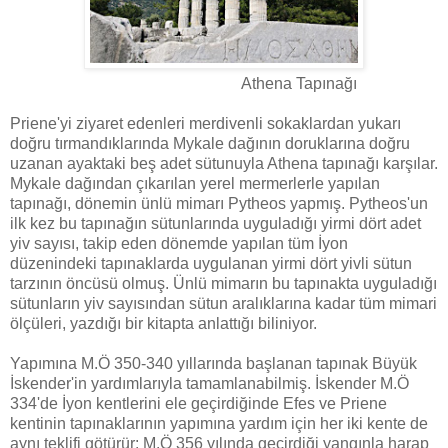
Athena Tapınağı
Priene'yi ziyaret edenleri merdivenli sokaklardan yukarı
doğru tırmandıklarında Mykale dağının doruklarına doğru
uzanan ayaktaki beş adet sütunuyla Athena tapınağı karşılar.
Mykale dağından çıkarılan yerel mermerlerle yapılan
tapınağı, dönemin ünlü mimarı Pytheos yapmış. Pytheos'un
ilk kez bu tapınağın sütunlarında uyguladığı yirmi dört adet
yiv sayısı, takip eden dönemde yapılan tüm İyon
düzenindeki tapınaklarda uygulanan yirmi dört yivli sütun
tarzının öncüsü olmuş. Ünlü mimarın bu tapınakta uyguladığı
sütunların yiv sayısından sütun aralıklarına kadar tüm mimari
ölçüleri, yazdığı bir kitapta anlattığı biliniyor.
Yapımına M.Ö 350-340 yıllarında başlanan tapınak Büyük
İskender'in yardımlarıyla tamamlanabilmiş. İskender M.Ö
334'de İyon kentlerini ele geçirdiğinde Efes ve Priene
kentinin tapınaklarının yapımına yardım için her iki kente de
aynı teklifi götürür: M.Ö 356 yılında geçirdiği yangınla harap