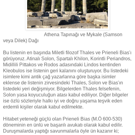
Athena Tapınağı ve Mykale (Samson
veya Dilek) Dağı
Bu listenin en başında Miletli filozof Thales ve Prieneli Bias'ı
görüyoruz. Atinalı Solon, Spartalı Khilon, Korintli Periandros,
Midillili Pittakos ve Rodos adasındaki Lindos kentinden
Kleobulos ise listenin geri kalanını oluşturuyor. Bu listedeki
isimlere kimi antik çağ yazarlarına göre başka isimler
eklense de listenin zirvesindeki Thales, Solon ve Bias'ın
listedeki yeri değişmiyor. Bilgelerden Thales felsefenin,
Solon yasa koyuculuğun atası kabul ediliyor. Diğer bilgeler
ise özlü sözleriyle halkı iyi ve doğru yaşama teşvik eden
erdemli kişiler olarak kabul edilmekte.
Hitabet yeteneği güçlü olan Prieneli Bias (M.Ö 600-530)
döneminin en ünlü ve başarılı avukatı olarak kabul edilir.
Duruşmalarda yaptığı savunmalarla öyle ün kazanır ki;