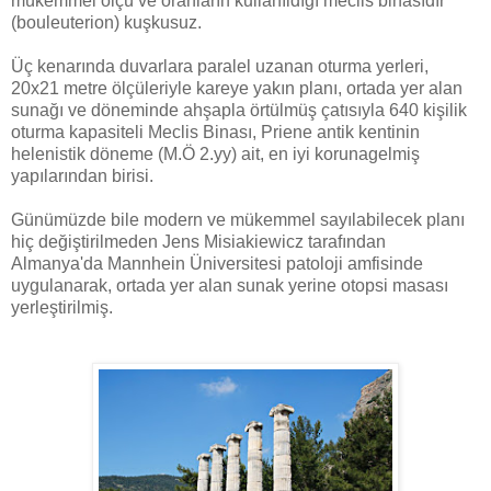
mükemmel ölçü ve oranların kullanıldığı meclis binasıdır
(bouleuterion) kuşkusuz.
Üç kenarında duvarlara paralel uzanan oturma yerleri,
20x21 metre ölçüleriyle kareye yakın planı, ortada yer alan
sunağı ve döneminde ahşapla örtülmüş çatısıyla 640 kişilik
oturma kapasiteli Meclis Binası, Priene antik kentinin
helenistik döneme (M.Ö 2.yy) ait, en iyi korunagelmiş
yapılarından birisi.
Günümüzde bile modern ve mükemmel sayılabilecek planı
hiç değiştirilmeden Jens Misiakiewicz tarafından
Almanya'da Mannhein Üniversitesi patoloji amfisinde
uygulanarak, ortada yer alan sunak yerine otopsi masası
yerleştirilmiş.