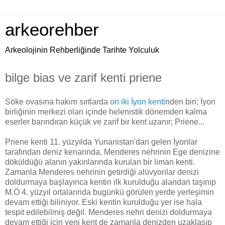
arkeorehber
Arkeolojinin Rehberliğinde Tarihte Yolculuk
bilge bias ve zarif kenti priene
Söke ovasına hakim sırtlarda
on iki İyon kenti
nden biri; İyon
birliğinin merkezi olan içinde helenistik dönemden kalma
eserler barındıran küçük ve zarif bir kent uzanır; Priene...
Priene kenti 11. yüzyılda Yunanistan'dan gelen İyonlar
tarafından deniz kenarında, Menderes nehrinin Ege denizine
döküldüğü alanın yakınlarında kurulan bir liman kenti.
Zamanla Menderes nehrinin getirdiği alüvyonlar denizi
doldurmaya başlayınca kentin ilk kurulduğu alandan taşınıp
M.Ö 4. yüzyıl ortalarında bugünkü görülen yerde yerleşimin
devam ettiği biliniyor. Eski kentin kurulduğu yer ise hala
tespit edilebilmiş değil. Menderes nehri denizi doldurmaya
devam ettiği için yeni kent de zamanla denizden uzaklaşıp