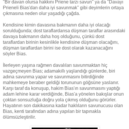
''Bir davan olursa hakkını Priene tarzı savun'' ya da ''Davayı
Prieneli Bias'dan daha iyi savunmak'' gibi deyimlerin ortaya
çıkmasına neden olur yaşadığı çağda.
Kendisine kimin davasına bakmanın daha iyi olacağı
sorulduğunda; dost taraflardansa düşman taraflar arasındaki
davaya bakmanın daha hoş olduğunu, çünkü dost
taraflardan birinin kesinlikle kendisine düşman olacağını,
düşman taraflardan birini ise dost olarak kazanacağını
söyler Bias.
İlerleyen yaşına rağmen davalıları savunmaktan hiç
vazgeçmeyen Bias; adamakıllı yaşlandığı günlerde, biri
adına savunma yapar ve savunmasını bitirdiğinde
mahkemeye beraber geldiği torununun göğsüne yaslanır.
Karşı taraf da konuşup, hakim Bias'ın savunmasını yaptığı
adam lehine karar verdiğinde, Bias'a yönelen bakışlar onun
çoktan sonsuzluğa doğru yola çıkmış olduğunu görürler.
Hayatının son dakikasına kadar haklıların savunucusu olan
Bias, kenti tarafından adına yapılan bir tapınakla
ölümsüzleştirilir.