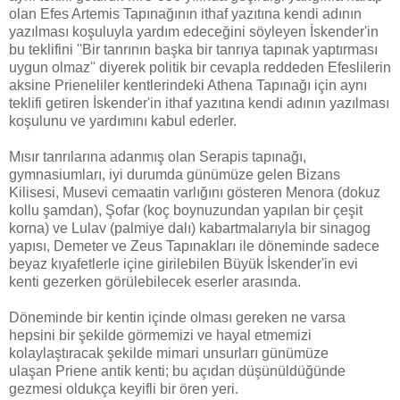
olan Efes Artemis Tapınağının ithaf yazıtına kendi adının
yazılması koşuluyla yardım edeceğini söyleyen İskender'in
bu teklifini ''Bir tanrının başka bir tanrıya tapınak yaptırması
uygun olmaz'' diyerek politik bir cevapla reddeden Efeslilerin
aksine Prieneliler kentlerindeki Athena Tapınağı için aynı
teklifi getiren İskender'in ithaf yazıtına kendi adının yazılması
koşulunu ve yardımını kabul ederler.
Mısır tanrılarına adanmış olan Serapis tapınağı,
gymnasiumları, iyi durumda günümüze gelen Bizans
Kilisesi, Musevi cemaatin varlığını gösteren Menora (dokuz
kollu şamdan), Şofar (koç boynuzundan yapılan bir çeşit
korna) ve Lulav (palmiye dalı) kabartmalarıyla bir sinagog
yapısı, Demeter ve Zeus Tapınakları ile döneminde sadece
beyaz kıyafetlerle içine girilebilen Büyük İskender'in evi
kenti gezerken görülebilecek eserler arasında.
Döneminde bir kentin içinde olması gereken ne varsa
hepsini bir şekilde görmemizi ve hayal etmemizi
kolaylaştıracak şekilde mimari unsurları günümüze
ulaşan Priene antik kenti; bu açıdan düşünüldüğünde
gezmesi oldukça keyifli bir ören yeri.