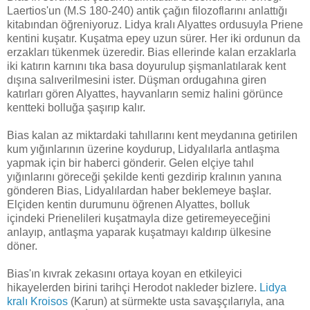
Laertios'un (M.S 180-240) antik çağın filozoflarını anlattığı
kitabından öğreniyoruz. Lidya kralı Alyattes ordusuyla Priene
kentini kuşatır. Kuşatma epey uzun sürer. Her iki ordunun da
erzakları tükenmek üzeredir. Bias ellerinde kalan erzaklarla
iki katırın karnını tıka basa doyurulup şişmanlatılarak kent
dışına salıverilmesini ister. Düşman ordugahına giren
katırları gören Alyattes, hayvanların semiz halini görünce
kentteki bolluğa şaşırıp kalır.
Bias kalan az miktardaki tahıllarını kent meydanına getirilen
kum yığınlarının üzerine koydurup, Lidyalılarla antlaşma
yapmak için bir haberci gönderir. Gelen elçiye tahıl
yığınlarını göreceği şekilde kenti gezdirip kralının yanına
gönderen Bias, Lidyalılardan haber beklemeye başlar.
Elçiden kentin durumunu öğrenen Alyattes, bolluk
içindeki Prienelileri kuşatmayla dize getiremeyeceğini
anlayıp, antlaşma yaparak kuşatmayı kaldırıp ülkesine
döner.
Bias'ın kıvrak zekasını ortaya koyan en etkileyici
hikayelerden birini tarihçi Herodot nakleder bizlere.
Lidya
kralı Kroisos
(Karun) at sürmekte usta savaşçılarıyla, ana