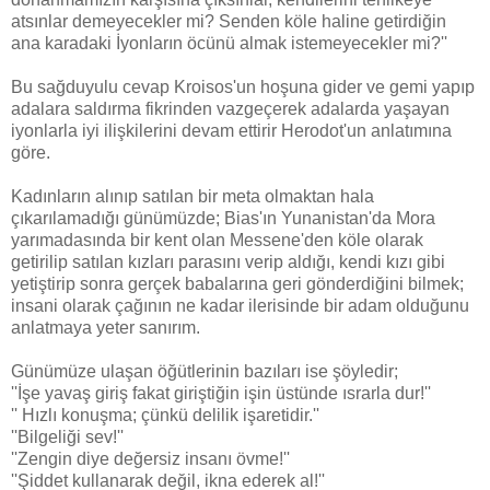
atsınlar demeyecekler mi? Senden köle haline getirdiğin
ana karadaki İyonların öcünü almak istemeyecekler mi?''
Bu sağduyulu cevap Kroisos'un hoşuna gider ve gemi yapıp
adalara saldırma fikrinden vazgeçerek adalarda yaşayan
iyonlarla iyi ilişkilerini devam ettirir Herodot'un anlatımına
göre.
Kadınların alınıp satılan bir meta olmaktan hala
çıkarılamadığı günümüzde; Bias'ın Yunanistan'da Mora
yarımadasında bir kent olan Messene'den köle olarak
getirilip satılan kızları parasını verip aldığı, kendi kızı gibi
yetiştirip sonra gerçek babalarına geri gönderdiğini bilmek;
insani olarak çağının ne kadar ilerisinde bir adam olduğunu
anlatmaya yeter sanırım.
Günümüze ulaşan öğütlerinin bazıları ise şöyledir;
''İşe yavaş giriş fakat giriştiğin işin üstünde ısrarla dur!''
'' Hızlı konuşma; çünkü delilik işaretidir.''
''Bilgeliği sev!''
''Zengin diye değersiz insanı övme!''
''Şiddet kullanarak değil, ikna ederek al!''