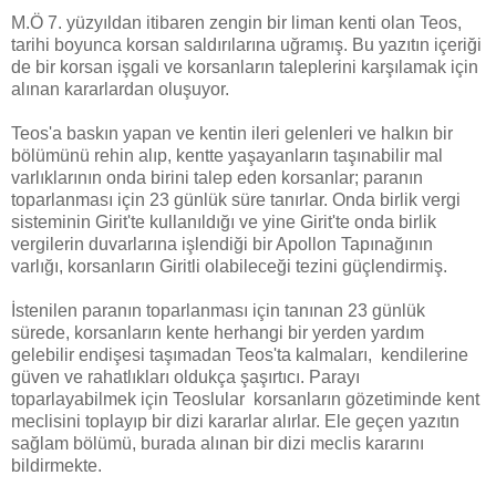
M.Ö 7. yüzyıldan itibaren zengin bir liman kenti olan Teos,
tarihi boyunca korsan saldırılarına uğramış. Bu yazıtın içeriği
de bir korsan işgali ve korsanların taleplerini karşılamak için
alınan kararlardan oluşuyor.
Teos'a baskın yapan ve kentin ileri gelenleri ve halkın bir
bölümünü rehin alıp, kentte yaşayanların taşınabilir mal
varlıklarının onda birini talep eden korsanlar; paranın
toparlanması için 23 günlük süre tanırlar. Onda birlik vergi
sisteminin Girit'te kullanıldığı ve yine Girit'te onda birlik
vergilerin duvarlarına işlendiği bir Apollon Tapınağının
varlığı, korsanların Giritli olabileceği tezini güçlendirmiş.
İstenilen paranın toparlanması için tanınan 23 günlük
sürede, korsanların kente herhangi bir yerden yardım
gelebilir endişesi taşımadan Teos'ta kalmaları, kendilerine
güven ve rahatlıkları oldukça şaşırtıcı. Parayı
toparlayabilmek için Teoslular korsanların gözetiminde kent
meclisini toplayıp bir dizi kararlar alırlar. Ele geçen yazıtın
sağlam bölümü, burada alınan bir dizi meclis kararını
bildirmekte.