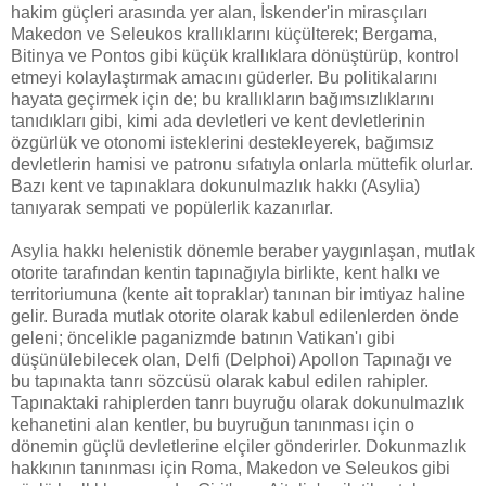
hakim güçleri arasında yer alan, İskender'in mirasçıları
Makedon ve Seleukos krallıklarını küçülterek; Bergama,
Bitinya ve Pontos gibi küçük krallıklara dönüştürüp, kontrol
etmeyi kolaylaştırmak amacını güderler. Bu politikalarını
hayata geçirmek için de; bu krallıkların bağımsızlıklarını
tanıdıkları gibi, kimi ada devletleri ve kent devletlerinin
özgürlük ve otonomi isteklerini destekleyerek, bağımsız
devletlerin hamisi ve patronu sıfatıyla onlarla müttefik olurlar.
Bazı kent ve tapınaklara dokunulmazlık hakkı (Asylia)
tanıyarak sempati ve popülerlik kazanırlar.
Asylia hakkı helenistik dönemle beraber yaygınlaşan, mutlak
otorite tarafından kentin tapınağıyla birlikte, kent halkı ve
territoriumuna (kente ait topraklar) tanınan bir imtiyaz haline
gelir. Burada mutlak otorite olarak kabul edilenlerden önde
geleni; öncelikle paganizmde batının Vatikan'ı gibi
düşünülebilecek olan, Delfi (Delphoi) Apollon Tapınağı ve
bu tapınakta tanrı sözcüsü olarak kabul edilen rahipler.
Tapınaktaki rahiplerden tanrı buyruğu olarak dokunulmazlık
kehanetini alan kentler, bu buyruğun tanınması için o
dönemin güçlü devletlerine elçiler gönderirler. Dokunmazlık
hakkının tanınması için Roma, Makedon ve Seleukos gibi