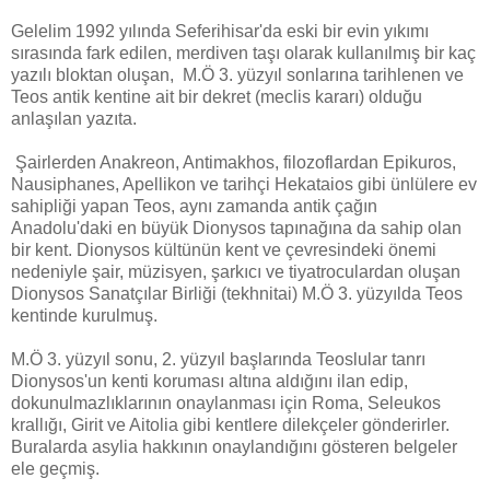
Gelelim 1992 yılında Seferihisar'da eski bir evin yıkımı
sırasında fark edilen, merdiven taşı olarak kullanılmış bir kaç
yazılı bloktan oluşan, M.Ö 3. yüzyıl sonlarına tarihlenen ve
Teos antik kentine ait bir dekret (meclis kararı) olduğu
anlaşılan yazıta.
Şairlerden Anakreon, Antimakhos, filozoflardan Epikuros,
Nausiphanes, Apellikon ve tarihçi Hekataios gibi ünlülere ev
sahipliği yapan Teos, aynı zamanda antik çağın
Anadolu'daki en büyük Dionysos tapınağına da sahip olan
bir kent. Dionysos kültünün kent ve çevresindeki önemi
nedeniyle şair, müzisyen, şarkıcı ve tiyatroculardan oluşan
Dionysos Sanatçılar Birliği (tekhnitai) M.Ö 3. yüzyılda Teos
kentinde kurulmuş.
M.Ö 3. yüzyıl sonu, 2. yüzyıl başlarında Teoslular tanrı
Dionysos'un kenti koruması altına aldığını ilan edip,
dokunulmazlıklarının onaylanması için Roma, Seleukos
krallığı, Girit ve Aitolia gibi kentlere dilekçeler gönderirler.
Buralarda asylia hakkının onaylandığını gösteren belgeler
ele geçmiş.