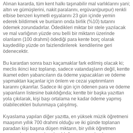
Alınan kararda, tüm kent halkı taşınabilir mal varlıklarını yani;
altın ve gümüşlerini, nakit paralarını, ergüvan(purpur) renkli
elbise benzeri kıymetli eşyalarını 23 gün içinde yemin
ederek bildirmek ve bunların onda birlik (%10) tutarını
ödemek zorundadırlar. Ödedikleri miktar bir stele yazılacak
ve mal varlığının yüzde onu belli bir miktarın üzerinde
olanların (100 drahmi) ödediği para kente borç olarak
kaydedilip yüzde on faizlendirilerek kendilerine geri
ödenecektir.
Bu karardan sonra bazı kaçamaklar fark edilmiş olacak ki;
meclis ikinci kez toplanıp, sadece vatandaşların değil, kentte
ikamet eden yabancıların da ödeme yapacakları ve ödeme
yapmaktan kaçanlar için önlem ve cezai yaptırımların
kararını çıkarırlar. Sadece iki gün için ödenen para ve ödeme
yapanların listesine bakıldığında; kentte bir başka yazıttan
yola çıkılarak, kişi başı ortalama ne kadar ödeme yapmış
olabilecekleri bulunmaya çalışılmış.
Kıyaslama yapılan diğer yazıtta, en yüksek müzik öğretmeni
maaşının yıllık 700 drahmi olduğu ve iki günde toplanan
paradan kişi başına düşen miktarın, bir yıllık öğretmen