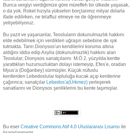
Bunca vergiyi verdiğimize göre müreffeh bir ülkede yaşasak,
o da yok. Roket hızıyla yükselen borçlarımız milyar dolarla
ifade edilirken, ne telaffuz etmeye ne de öğrenmeye
yetişebiliyoruz.
Bu yazıt ve yaşananlar, Teosluların dokunulmazlık hakkını
elde edebilmek için verdikleri uğraşın sebebine de ışık
tutmakta. Tanrı Dionysos'un kendilerini koruma altına
aldığını iddia edip Asylia (dokunulmazlık) hakkını alan
Teoslular; Dionysos sanatçılarını M.Ö 2. yüzyılda kentte
yarattıkları huzursuzluktan dolayı istemeyip, Efes'e, oradan
Myus'a (Doğanbey) sürmüşler. Küçük nüfuslu
kentlerden Lebedoslular topluluğa kucak açıp kentlerine
çağırınca; sanatçılar
Lebedos'a(Ürkmez)
yerleşerek
sanatlarını ve Dionysos şenliklerini bu kente taşımışlar.
Bu eser
Creative Commons Atıf 4.0 Uluslararası Lisansı
ile
lisanslanmıştır.