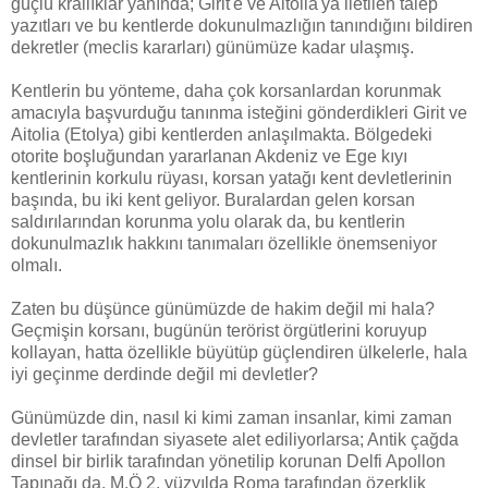
güçlü krallıklar yanında; Girit'e ve Aitolia'ya iletilen talep
yazıtları ve bu kentlerde dokunulmazlığın tanındığını bildiren
dekretler (meclis kararları) günümüze kadar ulaşmış.
Kentlerin bu yönteme, daha çok korsanlardan korunmak
amacıyla başvurduğu tanınma isteğini gönderdikleri Girit ve
Aitolia (Etolya) gibi kentlerden anlaşılmakta. Bölgedeki
otorite boşluğundan yararlanan Akdeniz ve Ege kıyı
kentlerinin korkulu rüyası, korsan yatağı kent devletlerinin
başında, bu iki kent geliyor. Buralardan gelen korsan
saldırılarından korunma yolu olarak da, bu kentlerin
dokunulmazlık hakkını tanımaları özellikle önemseniyor
olmalı.
Zaten bu düşünce günümüzde de hakim değil mi hala?
Geçmişin korsanı, bugünün terörist örgütlerini koruyup
kollayan, hatta özellikle büyütüp güçlendiren ülkelerle, hala
iyi geçinme derdinde değil mi devletler?
Günümüzde din, nasıl ki kimi zaman insanlar, kimi zaman
devletler tarafından siyasete alet ediliyorlarsa; Antik çağda
dinsel bir birlik tarafından yönetilip korunan Delfi Apollon
Tapınağı da, M.Ö 2. yüzyılda Roma tarafından özerklik