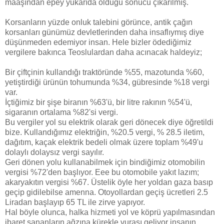
maaşından epey yukarıda olduğu sonucu çıkarılmış.
Korsanların yüzde onluk talebini görünce, antik çağın
korsanları günümüz devletlerinden daha insaflıymış diye
düşünmeden edemiyor insan. Hele bizler ödediğimiz
vergilere bakınca Teoslulardan daha acınacak haldeyiz;
Bir çiftçinin kullandığı traktöründe %55, mazotunda %60,
yetiştirdiği ürünün tohumunda %34, gübresinde %18 vergi
var.
İçtiğimiz bir şişe biranın %63'ü, bir litre rakının %54'ü,
sigaranın ortalama %82'si vergi.
Bu vergiler yol su elektrik olarak geri dönecek diye öğretildi
bize. Kullandığımız elektriğin, %20.5 vergi, % 28.5 iletim,
dağıtım, kaçak elektrik bedeli olmak üzere toplam %49'u
dolaylı dolaysız vergi sayılır.
Geri dönen yolu kullanabilmek için bindiğimiz otomobilin
vergisi %72'den başlıyor. Eee bu otomobile yakıt lazım;
akaryakıtın vergisi %67. Üstelik öyle her yoldan gaza basıp
geçip gidilebilse amenna. Otoyollardan geçiş ücretleri 2.5
Liradan başlayıp 65 TL ile zirve yapıyor.
Hal böyle olunca, halka hizmeti yol ve köprü yapılmasından
ibaret sananların ağzına kürekle vurası geliyor insanın.