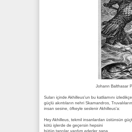
Johann Balthasar Probst (
Suları içinde Akhilleus'un bu katliamını izledik
güçlü akıntıların nehri Skamandros, Truvalıları
insan sesine, öfkeyle seslenir Akhilleus'a:
Hey Akhilleus, tekmil insanlardan üstünsün güç
kötü işlerde de geçersin hepsini
bütün tanrılar yardım ederler sana.