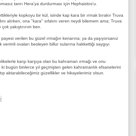
ımasız tanrı Hera'ya durdurması için Hephaistos'u.
tikleriyle kopkoyu bir kül, isinde kap kara bir ırmak bırakır Truva
 alırken, ona ''kara'' sıfatını veren neydi bilemem ama; Truva
 çok yakıştırırım ben.
payesi verilen bu güzel ırmağın kenarına; ya da yaşıyorsanız
k verimli ovaları besleyen billur sularına hakkettiği saygıyı
ikelerle karşı karşıya olan bu kahraman ırmağı ve onu
 ki bugün binlerce yıl geçmişten gelen kahramanlık efsanelerini
atıp aktarabileceğimiz güzellikler ve hikayelerimiz olsun.