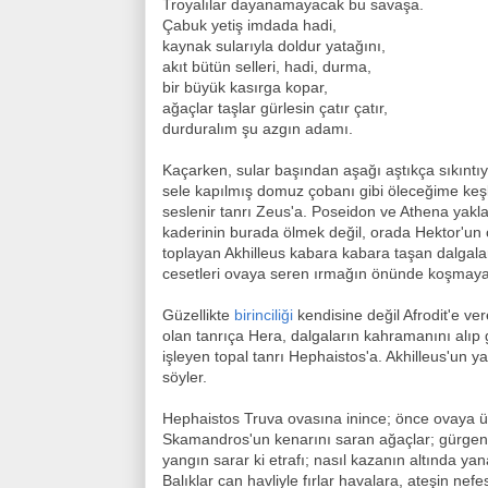
Troyalılar dayanamayacak bu savaşa.
Çabuk yetiş imdada hadi,
kaynak sularıyla doldur yatağını,
akıt bütün selleri, hadi, durma,
bir büyük kasırga kopar,
ağaçlar taşlar gürlesin çatır çatır,
durduralım şu azgın adamı.
Kaçarken, sular başından aşağı aştıkça sıkıntıyl
sele kapılmış domuz çobanı gibi öleceğime keşk
seslenir tanrı Zeus'a. Poseidon ve Athena yakla
kaderinin burada ölmek değil, orada Hektor'un c
toplayan Akhilleus kabara kabara taşan dalgalar
cesetleri ovaya seren ırmağın önünde koşmaya
Güzellikte
birinciliği
kendisine değil Afrodit'e ve
olan tanrıça Hera, dalgaların kahramanını alıp 
işleyen topal tanrı Hephaistos'a. Akhilleus'un y
söyler.
Hephaistos Truva ovasına inince; önce ovaya üf
Skamandros'un kenarını saran ağaçlar; gürgenle
yangın sarar ki etrafı; nasıl kazanın altında y
Balıklar can havliyle fırlar havalara, ateşin nef