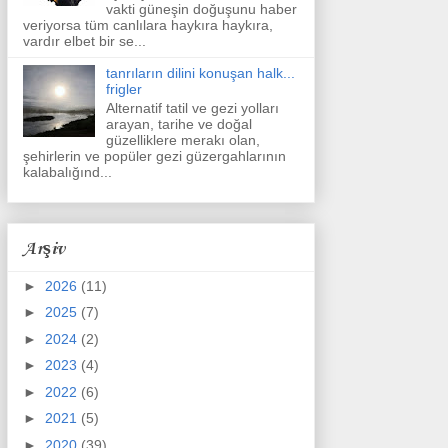
vakti güneşin doğuşunu haber
veriyorsa tüm canlılara haykıra haykıra,
vardır elbet bir se...
tanrıların dilini konuşan halk...
frigler
Alternatif tatil ve gezi yolları
arayan, tarihe ve doğal
güzelliklere merakı olan,
şehirlerin ve popüler gezi güzergahlarının
kalabalığınd...
Arşiv
►
2026
(11)
►
2025
(7)
►
2024
(2)
►
2023
(4)
►
2022
(6)
►
2021
(5)
►
2020
(39)