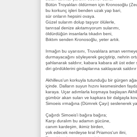
Bütün Troyalıları öldürmen için Kronosoğlu (Zeu
bu korkunç işleri benden uzak yap bari,
sür onların hepsini ovaya.
Güzel sularım dolup taşıyor ölülerle,
tanrısal denize akıtamıyorum sularımı,
öldürdüğün insanlarla tıkadın beni,
Bıktım senden Kronosoğlu, yeter artık.
Irmağın bu uyarısını, Truvalılara aman vermeye
durmayacağını söyleyerek geçiştirip, nehrin ort
şahlanarak saldırır, kabara kabara alt üst eder s
diri gördüklerini girdaplarına saklayarak saldırır
Akhilleus'un korkuyla tutunduğu bir gürgen ağac
içinde. Dalların suyun hızını kesmesinden faydal
karaya. Uçar adımlarla koşmaya başlayan Akhill
gümbür akan suları ve kapkara bir dalgayla ko
Simoeis ırmağına (Dümrek Çayı) seslenerek y
Çağırdı Simoeis'i bağıra bağıra;
Karşı duralım bu adamın gücüne,
canım kardeşim, ikimiz birden,
yok edecek nerdeyse kral Priamos'un ilini,