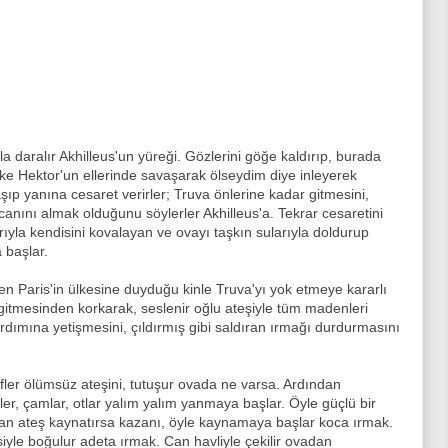
a daralır Akhilleus'un yüreği. Gözlerini göğe kaldırıp, burada
e Hektor'un ellerinde savaşarak ölseydim diye inleyerek
şıp yanına cesaret verirler; Truva önlerine kadar gitmesini,
anını almak olduğunu söylerler Akhilleus'a. Tekrar cesaretini
ıyla kendisini kovalayan ve ovayı taşkın sularıyla doldurup
 başlar.
ren Paris'in ülkesine duyduğu kinle Truva'yı yok etmeye kararlı
gitmesinden korkarak, seslenir oğlu ateşiyle tüm madenleri
ardımına yetişmesini, çıldırmış gibi saldıran ırmağı durdurmasını
ler ölümsüz ateşini, tutuşur ovada ne varsa. Ardından
r, çamlar, otlar yalım yalım yanmaya başlar. Öyle güçlü bir
anan ateş kaynatırsa kazanı, öyle kaynamaya başlar koca ırmak.
esiyle boğulur adeta ırmak. Can havliyle çekilir ovadan