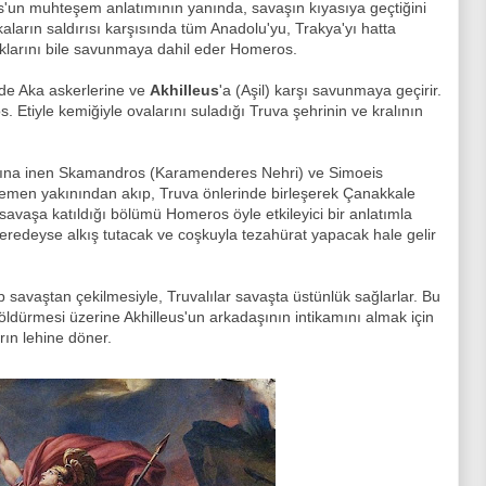
'un muhteşem anlatımının yanında, savaşın kıyasıya geçtiğini
kaların saldırısı karşısında tüm Anadolu'yu, Trakya'yı hatta
maklarını bile savunmaya dahil eder Homeros.
i de Aka askerlerine ve
Akhilleus
'a (Aşil) karşı savunmaya geçirir.
 Etiyle kemiğiyle ovalarını suladığı Truva şehrinin ve kralının
sına inen Skamandros (Karamenderes Nehri) ve Simoeis
hemen yakınından akıp, Truva önlerinde birleşerek Çanakkale
savaşa katıldığı bölümü Homeros öyle etkileyici bir anlatımla
eredeyse alkış tutacak ve coşkuyla tezahürat yapacak hale gelir
avaştan çekilmesiyle, Truvalılar savaşta üstünlük sağlarlar. Bu
öldürmesi üzerine Akhilleus'un arkadaşının intikamını almak için
rın lehine döner.