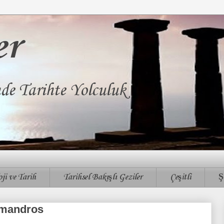
er
nde Tarihte Yolculuk
ji ve Tarih
Tarihsel Bakışlı Geziler
Çeşitli
Ş
amandros