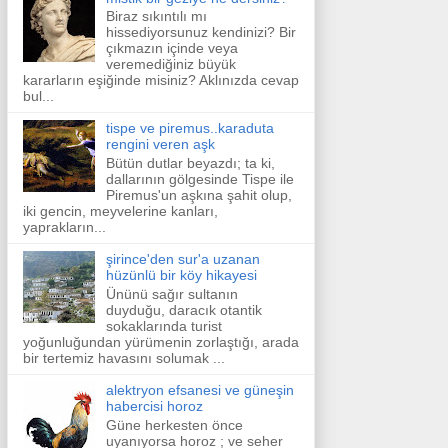
Biraz sıkıntılı mı
hissediyorsunuz kendinizi? Bir
çıkmazın içinde veya
veremediğiniz büyük
kararların eşiğinde misiniz? Aklınızda cevap
bul...
tispe ve piremus..karaduta
rengini veren aşk
Bütün dutlar beyazdı; ta ki,
dallarının gölgesinde Tispe ile
Piremus'un aşkına şahit olup,
iki gencin, meyvelerine kanları,
yaprakların...
şirince'den sur'a uzanan
hüzünlü bir köy hikayesi
Ününü sağır sultanın
duyduğu, daracık otantik
sokaklarında turist
yoğunluğundan yürümenin zorlaştığı, arada
bir tertemiz havasını solumak ...
alektryon efsanesi ve güneşin
habercisi horoz
Güne herkesten önce
uyanıyorsa horoz ; ve seher