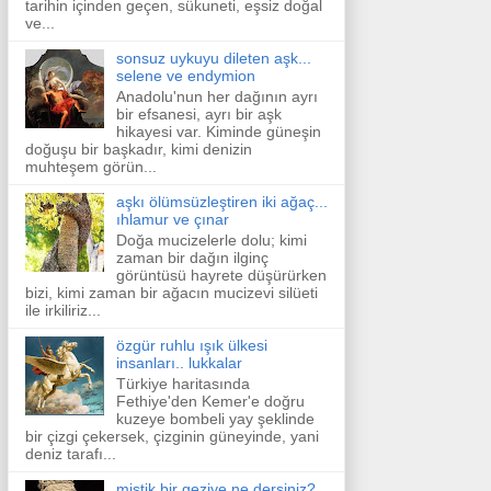
tarihin içinden geçen, sükuneti, eşsiz doğal
ve...
sonsuz uykuyu dileten aşk...
selene ve endymion
Anadolu'nun her dağının ayrı
bir efsanesi, ayrı bir aşk
hikayesi var. Kiminde güneşin
doğuşu bir başkadır, kimi denizin
muhteşem görün...
aşkı ölümsüzleştiren iki ağaç...
ıhlamur ve çınar
Doğa mucizelerle dolu; kimi
zaman bir dağın ilginç
görüntüsü hayrete düşürürken
bizi, kimi zaman bir ağacın mucizevi silüeti
ile irkiliriz...
özgür ruhlu ışık ülkesi
insanları.. lukkalar
Türkiye haritasında
Fethiye'den Kemer'e doğru
kuzeye bombeli yay şeklinde
bir çizgi çekersek, çizginin güneyinde, yani
deniz tarafı...
mistik bir geziye ne dersiniz?