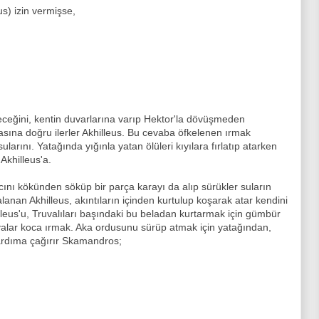
s) izin vermişse,
ceğini, kentin duvarlarına varıp Hektor'la dövüşmeden
asına doğru ilerler Akhilleus. Bu cevaba öfkelenen ırmak
ularını. Yatağında yığınla yatan ölüleri kıyılara fırlatıp atarken
 Akhilleus'a.
ını kökünden söküp bir parça karayı da alıp sürükler suların
anan Akhilleus, akıntıların içinden kurtulup koşarak atar kendini
eus'u, Truvalıları başındaki bu beladan kurtarmak için gümbür
valar koca ırmak. Aka ordusunu sürüp atmak için yatağından,
ardıma çağırır Skamandros;