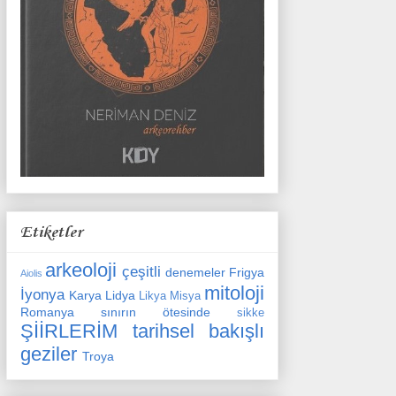
Etiketler
arkeoloji
çeşitli
denemeler
Frigya
Aiolis
mitoloji
İyonya
Karya
Lidya
Likya
Misya
Romanya
sınırın ötesinde
sikke
ŞİİRLERİM
tarihsel bakışlı
geziler
Troya