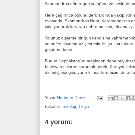
Skamandros döner geri yatağına ve seslenir ac
Hera çağırınca oğlunu geri; ardında yakıp yok et
ovasında. Skamandros Nehri Karamenderes adını
için yanarak kararan nehre bu ismi, efsanesiyle
Yolunuz düşerse bir gün kendisine kahramanlık 
ve nefes alıyorsanız çevresinde, şırıl şırıl akara
gösterin derim.
Bugün Hephaistos'un ateşinden daha büyük tehl
besleyen sularını korumak gerek. Koruyabilelim
dinlediğimiz gibi, yarın ki nesillere bizim de anl
Yazar
Neriman Deniz
Etiketler:
mitoloji
,
Troya
4 yorum: