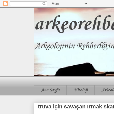
arkeorehb
Arkeolojinin Rehberliği
Ana Sayfa
Mitoloji
Arkeolo
truva için savaşan ırmak sk