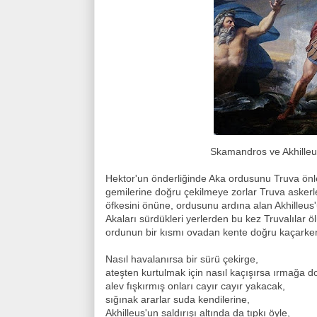
Skamandros ve Akhilleus Augus
Hektor'un önderliğinde Aka ordusunu Truva önl
gemilerine doğru çekilmeye zorlar Truva askerle
öfkesini önüne, ordusunu ardına alan Akhilleus'
Akaları sürdükleri yerlerden bu kez Truvalılar 
ordunun bir kısmı ovadan kente doğru kaçarken, 
Nasıl havalanırsa bir sürü çekirge,
ateşten kurtulmak için nasıl kaçışırsa ırmağa d
alev fışkırmış onları cayır cayır yakacak,
sığınak ararlar suda kendilerine,
Akhilleus'un saldırışı altında da tıpkı öyle,