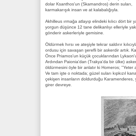
dolar Ksanthos'un (Skamandros) derin suları,
karmakarışık insan ve at kalabalığıyla.
Akhilleus ırmağa atlayıp elindeki kılıcı dört bi
yorgun düşünce 12 tane delikanlıyı elleriyle ya
gönderir askerleriyle gemisine.
Öldürmek hırsı ve ateşiyle tekrar saldırır kılıc
ordusu için savaşan şerefli bir askerdir artık. 
Önce Priamos'un küçük çocuklarından Lykaon'u 
Ardından Paionia'dan (Trakya'da bir ülke) asker
öldürmesini öyle bir anlatır ki Homeros; ''Yeter 
Ve tam işte o noktada; güzel suları kıpkızıl kana 
çekişen insanların doldurduğu Karamenderes, 
girer devreye.