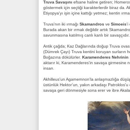
Truva Savaşını
efsane haline getiren; Homeros
göstermek için seçtiği karakterlerdir biraz da. A
Etiyopya'yı işin içine kattığı yetmez; kentin ır
Truva'nın iki ırmağı
Skamandros
ve
Simoeis
'
Burada akan bir ırmak değildir artık Skamandros.
savunmasına katılmış canlı kanlı bir savaşçıdır.
Antik çağda; Kaz Dağlarında doğup Truva ova
(Dümrek Çayı) Truva kentini koruyan surların 
Boğazına dökülürler.
Karamenderes Nehrinin
aktarır ki, Karamenderes'in savaşa girmesine n
insan.
Akhilleus'un Agamemnon'la anlaşmazlığa düşüp s
üstünlük Hektor'un, yakın arkadaşı Patroklos'u 
savaşa geri dönmesiyle sona erer ve ibre Akala