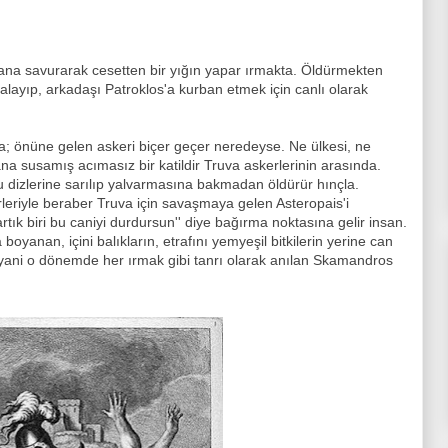
r yana savurarak cesetten bir yığın yapar ırmakta. Öldürmekten
kalayıp, arkadaşı Patroklos'a kurban etmek için canlı olarak
ıyla; önüne gelen askeri biçer geçer neredeyse. Ne ülkesi, ne
Kana susamış acımasız bir katildir Truva askerlerinin arasında.
dizlerine sarılıp yalvarmasına bakmadan öldürür hınçla.
leriyle beraber Truva için savaşmaya gelen Asteropais'i
artık biri bu caniyi durdursun'' diye bağırma noktasına gelir insan.
boyanan, içini balıkların, etrafını yemyeşil bitkilerin yerine can
yani o dönemde her ırmak gibi tanrı olarak anılan Skamandros