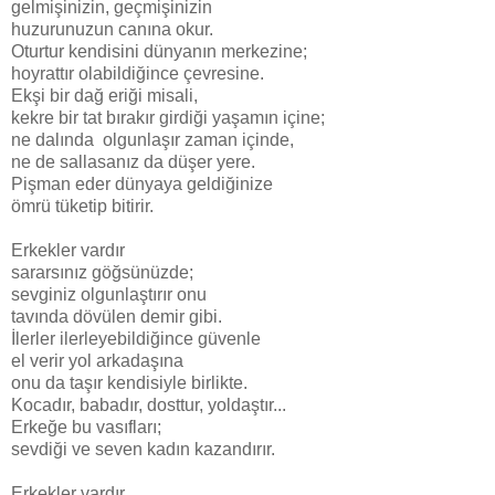
gelmişinizin, geçmişinizin
huzurunuzun canına okur.
Oturtur kendisini dünyanın merkezine;
hoyrattır olabildiğince çevresine.
Ekşi bir dağ eriği misali,
kekre bir tat bırakır girdiği yaşamın içine;
ne dalında olgunlaşır zaman içinde,
ne de sallasanız da düşer yere.
Pişman eder dünyaya geldiğinize
ömrü tüketip bitirir.
Erkekler vardır
sararsınız göğsünüzde;
sevginiz olgunlaştırır onu
tavında dövülen demir gibi.
İlerler ilerleyebildiğince güvenle
el verir yol arkadaşına
onu da taşır kendisiyle birlikte.
Kocadır, babadır, dosttur, yoldaştır...
Erkeğe bu vasıfları;
sevdiği ve seven kadın kazandırır.
Erkekler vardır