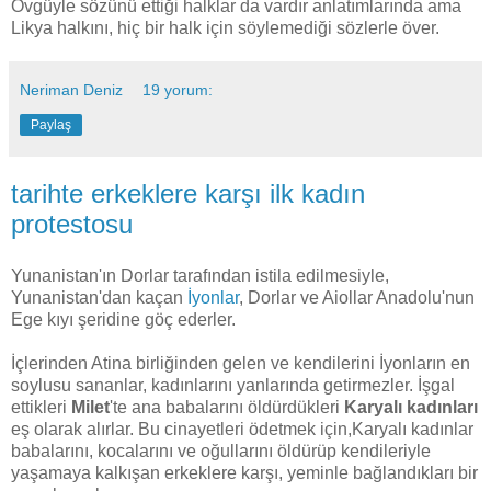
Övgüyle sözünü ettiği halklar da vardır anlatımlarında ama
Likya halkını, hiç bir halk için söylemediği sözlerle över.
Neriman Deniz
19 yorum:
Paylaş
tarihte erkeklere karşı ilk kadın
protestosu
Yunanistan'ın Dorlar tarafından istila edilmesiyle,
Yunanistan'dan kaçan
İyonlar
, Dorlar ve Aiollar Anadolu'nun
Ege kıyı şeridine göç ederler.
İçlerinden Atina birliğinden gelen ve kendilerini İyonların en
soylusu sananlar, kadınlarını yanlarında getirmezler. İşgal
ettikleri
Milet
'te ana babalarını öldürdükleri
Karyalı kadınları
eş olarak alırlar. Bu cinayetleri ödetmek için,Karyalı kadınlar
babalarını, kocalarını ve oğullarını öldürüp kendileriyle
yaşamaya kalkışan erkeklere karşı, yeminle bağlandıkları bir